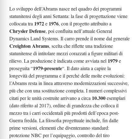
Lo sviluppo dell’Abrams nasce nel quadro dei programmi
statunitensi degli anni Settanta: la fase di progettazione viene
1972
1976
collocata tra
e
, con il progetto attribuito a
Chrysler Defense
, poi confluita nell’attuale General
Dynamics Land Systems. Il carro prende il nome dal generale
Creighton Abrams
, scelta che riflette una tradizione
statunitense di intitolare mezzi corazzati a figure militari di
1979
rilievo. La produzione è indicata come avviata nel
e
1979-presente
proseguita “
“. Il dato aiuta a capire la
longevità del programma e il perché delle molte evoluzioni:
l’Abrams resta in linea attraverso modernizzazioni successive,
più che con una sostituzione completa. I numeri complessivi
10.300
citati per le unità costruite arrivano a circa
esemplari
(dato riferito al 2017), ordine di grandezza che colloca il
mezzo tra i carri occidentali più prodotti dell’epoca post-
Guerra fredda. La filosofia progettuale include, fin dalle
prime versioni, elementi che diventeranno standard:
protezione NBC per l’equipaggio, controllo del tiro