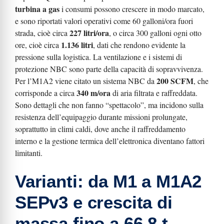
turbina a gas
i consumi possono crescere in modo marcato,
e sono riportati valori operativi come 60 galloni/ora fuori
227 litri/ora
strada, cioè circa
, o circa 300 galloni ogni otto
1.136 litri
ore, cioè circa
, dati che rendono evidente la
pressione sulla logistica. La ventilazione e i sistemi di
protezione NBC sono parte della capacità di sopravvivenza.
200 SCFM
Per l’M1A2 viene citato un sistema NBC da
, che
340 m/ora
corrisponde a circa
di aria filtrata e raffreddata.
Sono dettagli che non fanno “spettacolo”, ma incidono sulla
resistenza dell’equipaggio durante missioni prolungate,
soprattutto in climi caldi, dove anche il raffreddamento
interno e la gestione termica dell’elettronica diventano fattori
limitanti.
Varianti: da M1 a M1A2
SEPv3 e crescita di
massa fino a 66,8 t