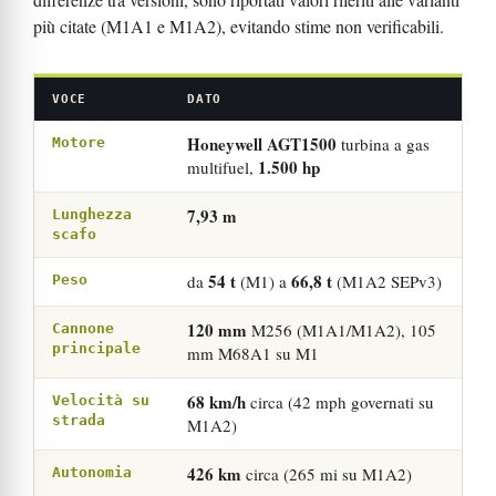
più citate (M1A1 e M1A2), evitando stime non verificabili.
VOCE
DATO
Honeywell AGT1500
turbina a gas
Motore
1.500 hp
multifuel,
7,93 m
Lunghezza
scafo
54 t
66,8 t
da
(M1) a
(M1A2 SEPv3)
Peso
120 mm
M256 (M1A1/M1A2), 105
Cannone
principale
mm M68A1 su M1
68 km/h
circa (42 mph governati su
Velocità su
strada
M1A2)
426 km
circa (265 mi su M1A2)
Autonomia