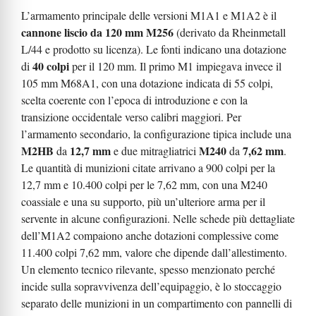
L’armamento principale delle versioni M1A1 e M1A2 è il
cannone liscio da 120 mm
M256
(derivato da Rheinmetall
L/44 e prodotto su licenza). Le fonti indicano una dotazione
40 colpi
di
per il 120 mm. Il primo M1 impiegava invece il
105 mm M68A1, con una dotazione indicata di 55 colpi,
scelta coerente con l’epoca di introduzione e con la
transizione occidentale verso calibri maggiori. Per
l’armamento secondario, la configurazione tipica include una
M2HB
12,7 mm
M240
7,62 mm
da
e due mitragliatrici
da
.
Le quantità di munizioni citate arrivano a 900 colpi per la
12,7 mm e 10.400 colpi per le 7,62 mm, con una M240
coassiale e una su supporto, più un’ulteriore arma per il
servente in alcune configurazioni. Nelle schede più dettagliate
dell’M1A2 compaiono anche dotazioni complessive come
11.400 colpi 7,62 mm, valore che dipende dall’allestimento.
Un elemento tecnico rilevante, spesso menzionato perché
incide sulla sopravvivenza dell’equipaggio, è lo stoccaggio
separato delle munizioni in un compartimento con pannelli di