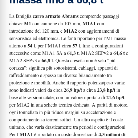
carro armato Abrams
La famiglia
comprende passaggi
M1
M1A1
chiave:
con cannone da 105 mm,
con
M1A2
introduzione del 120 mm, e
con aggiornamenti di
sensoristica ed elettronica. Le fonti riportano per l’M1 masse
54 t
57 t
attorno a
, per l’M1A1 circa
, fino a configurazioni
61,3 t
64,6 t
successive come M1A1 SA a
, M1A2 SEPv2 a
e
66,8 t
M1A2 SEPv3 a
. Questa crescita non è solo “più
corazza”: significa più sottosistemi, cablaggi, apparati di
raffreddamento e spesso un diverso bilanciamento tra
protezione e mobilità. Anche il rapporto potenza/peso varia:
26,9 hp/t
23,8 hp/t
sono indicati valori da circa
a circa
in
21,6 hp/t
base alle versioni citate, con un valore riportato di
per M1A2 in una scheda tecnica dedicata. A parità di motore,
ogni tonnellata in più riduce margini su accelerazione e
comportamento su terreni soffici. Un altro aspetto è il costo
unitario, che varia drasticamente tra periodi e configurazioni.
M1A1
4,3 milioni di
Per l’
è riportato un costo domestico di