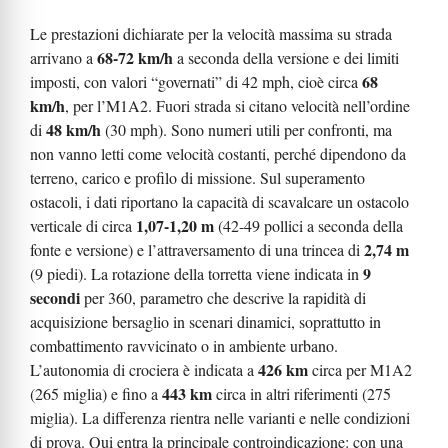
Le prestazioni dichiarate per la velocità massima su strada
68-72 km/h
arrivano a
a seconda della versione e dei limiti
68
imposti, con valori “governati” di 42 mph, cioè circa
km/h
, per l’M1A2. Fuori strada si citano velocità nell’ordine
48 km/h
di
(30 mph). Sono numeri utili per confronti, ma
non vanno letti come velocità costanti, perché dipendono da
terreno, carico e profilo di missione. Sul superamento
ostacoli, i dati riportano la capacità di scavalcare un ostacolo
1,07-1,20 m
verticale di circa
(42-49 pollici a seconda della
2,74 m
fonte e versione) e l’attraversamento di una trincea di
9
(9 piedi). La rotazione della torretta viene indicata in
secondi
per 360, parametro che descrive la rapidità di
acquisizione bersaglio in scenari dinamici, soprattutto in
combattimento ravvicinato o in ambiente urbano.
426 km
L’autonomia di crociera è indicata a
circa per M1A2
443 km
(265 miglia) e fino a
circa in altri riferimenti (275
miglia). La differenza rientra nelle varianti e nelle condizioni
di prova. Qui entra la principale controindicazione: con una