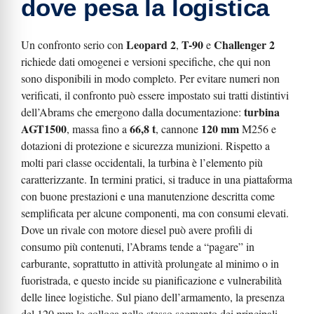
dove pesa la logistica
Leopard 2
T-90
Challenger 2
Un confronto serio con
,
e
richiede dati omogenei e versioni specifiche, che qui non
sono disponibili in modo completo. Per evitare numeri non
verificati, il confronto può essere impostato sui tratti distintivi
turbina
dell’Abrams che emergono dalla documentazione:
AGT1500
66,8 t
120 mm
, massa fino a
, cannone
M256 e
dotazioni di protezione e sicurezza munizioni. Rispetto a
molti pari classe occidentali, la turbina è l’elemento più
caratterizzante. In termini pratici, si traduce in una piattaforma
con buone prestazioni e una manutenzione descritta come
semplificata per alcune componenti, ma con consumi elevati.
Dove un rivale con motore diesel può avere profili di
consumo più contenuti, l’Abrams tende a “pagare” in
carburante, soprattutto in attività prolungate al minimo o in
fuoristrada, e questo incide su pianificazione e vulnerabilità
delle linee logistiche. Sul piano dell’armamento, la presenza
del 120 mm lo colloca nello stesso segmento dei principali