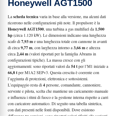
Honeywell AGT1500
scheda tecnica
La
varia in base alla versione, ma alcuni dati
ricorrono nelle configurazioni più note. Il propulsore è la
Honeywell AGT1500
1.500
, una turbina a gas multifuel da
hp
(circa 1.120 kW). Le dimensioni indicano una lunghezza
7,93 m
scafo di
e una lunghezza totale con cannone in avanti
9,77 m
3,66 m
di circa
, con larghezza intorno a
e altezza
2,44 m
circa
(valori riportati per la famiglia Abrams in
configurazioni tipiche). La massa cresce con gli
54 t
aggiornamenti: sono riportati valori da
per l’M1 iniziale a
66,8 t
per M1A2 SEPv3. Questa crescita è coerente con
l’aggiunta di protezioni, elettronica e sottosistemi.
4
L’equipaggio resta di
persone, comandante, cannoniere,
servente e pilota, scelta che mantiene un caricamento manuale
e influenza i ritmi di fuoco e la gestione interna rispetto a carri
con caricatore automatico. Di seguito una tabella sintetica,
con dati presenti nelle fonti disponibili. Dove esistono
differenze tra versioni, sono riportati valori riferiti alle varianti