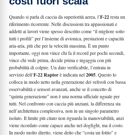
costi fuori scala
F-22
Quando si parla di caccia da superiorità aerea, l’
resta un
riferimento ricorrente. Nelle discussioni tra appassionati e
addetti ai lavori viene spesso descritto come “il migliore sotto
tutti i profili” per l’insieme di avionica, prestazioni e capacità
aria-aria, più che per la velocità massima. È un punto
importante, oggi non vince chi fa il record per pochi secondi,
vince chi vede prima, decide prima e ingaggia con più
probabilità di colpire. Un dato verificabile, l’entrata in
F-22 Raptor
2005
servizio dell’
è indicata nel
. Questo lo
colloca in modo netto nella generazione dei velivoli con bassa
osservabilità e sensori avanzati, anche se il concetto di
“quinta generazione” non è una norma ufficiale uguale per
tutti. Nel confronto con caccia più anziani, la differenza sta
nell’architettura complessiva, non in un singolo parametro
isolato. Il limite più citato non riguarda la manovrabilità, anzi
viene ricordato come capace anche nel dogfight, ma il costo.
In modo molto diretto, viene detto che “costa un fottio” e