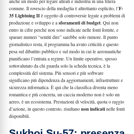
anche un modo per legare alleati e industria in una filiera
F-
comune. Il rovescio della medaglia è altrettanto esplicito, l’
35 Lightning II
è oggetto di controversie legate a problemi di
sforamenti di budget
produzione e sviluppo e a
. Qui non
entro in cifre perché non sono indicate nelle fonti fornite, e
sparare numeri “sentiti dire” sarebbe solo rumore. Il punto
giornalistico resta, il programma ha avuto criticità e questo
pesa sul dibattito pubblico e sul modo in cui le aeronautiche
pianificano l’entrata a regime. Un limite operativo, spesso
sottovalutato da chi guarda solo la scheda tecnica, è la
complessità del sistema. Più sensori e più software
significano più dipendenza da aggiornamenti, infrastrutture e
sicurezza informatica. È qui che la classifica diventa meno
romantica e più concreta, un caccia moderno non è solo un
aereo, è un ecosistema. Prestazioni di velocità, quota o raggio
non indicati
d’azione, in questo contesto, risultano
nelle fonti
disponibili.
Sukhoi Su-57: presenza