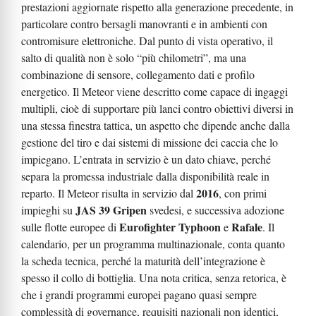
prestazioni aggiornate rispetto alla generazione precedente, in
particolare contro bersagli manovranti e in ambienti con
contromisure elettroniche. Dal punto di vista operativo, il
salto di qualità non è solo “più chilometri”, ma una
combinazione di sensore, collegamento dati e profilo
energetico. Il Meteor viene descritto come capace di ingaggi
multipli, cioè di supportare più lanci contro obiettivi diversi in
una stessa finestra tattica, un aspetto che dipende anche dalla
gestione del tiro e dai sistemi di missione dei caccia che lo
impiegano. L’entrata in servizio è un dato chiave, perché
separa la promessa industriale dalla disponibilità reale in
2016
reparto. Il Meteor risulta in servizio dal
, con primi
JAS 39 Gripen
impieghi su
svedesi, e successiva adozione
Eurofighter Typhoon
Rafale
sulle flotte europee di
e
. Il
calendario, per un programma multinazionale, conta quanto
la scheda tecnica, perché la maturità dell’integrazione è
spesso il collo di bottiglia. Una nota critica, senza retorica, è
che i grandi programmi europei pagano quasi sempre
complessità di governance, requisiti nazionali non identici,