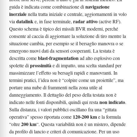
navigazione
guida è indicata come combinazione di
inerziale
nella tratta iniziale e centrale, aggiornamenti in volo
datalink
radar attivo
via
e, in fase terminale,
(active RF).
Questo schema è tipico dei missili BVR moderni, perché
consente al caccia di aggiornare la soluzione di tiro mentre la
situazione cambia, per esempio se il bersaglio manovra o se
emergono nuovi dati da sensori cooperanti. La testata è
blast-fragmentation
descritta come
ad alto esplosivo con
prossimità
spolette di
e di impatto, una scelta standard per
massimizzare l’effetto su bersagli rapidi e manovranti. In
termini pratici, l’idea non è “colpire come un proiettile”, ma
portare una nube di frammenti nella zona utile al
danneggiamento. Il dettaglio del peso della testata non è
non indicato
indicato nelle fonti disponibili, quindi qui resta
.
Sulla distanza, i valori pubblici oscillano fra una “gittata
120-200 km
operativa” spesso riportata come
e la formula
200 km
“oltre
“. Questa variabilità non è un mistero, dipende
da profilo di lancio e criteri di comunicazione. Per un uso