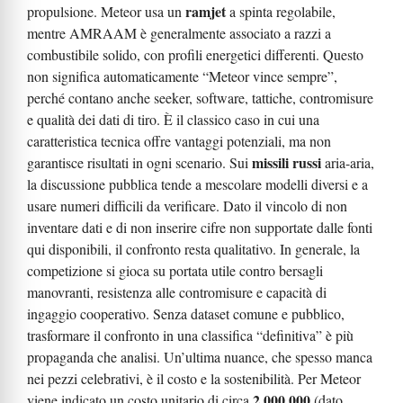
ramjet
propulsione. Meteor usa un
a spinta regolabile,
mentre AMRAAM è generalmente associato a razzi a
combustibile solido, con profili energetici differenti. Questo
non significa automaticamente “Meteor vince sempre”,
perché contano anche seeker, software, tattiche, contromisure
e qualità dei dati di tiro. È il classico caso in cui una
caratteristica tecnica offre vantaggi potenziali, ma non
missili russi
garantisce risultati in ogni scenario. Sui
aria-aria,
la discussione pubblica tende a mescolare modelli diversi e a
usare numeri difficili da verificare. Dato il vincolo di non
inventare dati e di non inserire cifre non supportate dalle fonti
qui disponibili, il confronto resta qualitativo. In generale, la
competizione si gioca su portata utile contro bersagli
manovranti, resistenza alle contromisure e capacità di
ingaggio cooperativo. Senza dataset comune e pubblico,
trasformare il confronto in una classifica “definitiva” è più
propaganda che analisi. Un’ultima nuance, che spesso manca
nei pezzi celebrativi, è il costo e la sostenibilità. Per Meteor
2.000.000
viene indicato un costo unitario di circa
(dato