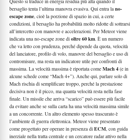
Questo si traduce in energia residua più alta quando il
no-
bersaglio tenta l’ultima manovra evasiva. Qui entra la
escape zone
, cioè la porzione di spazio in cui, a certe
condizioni, il bersaglio ha probabilità molto ridotte di sottrarsi
all’intercetto con manovre e accelerazioni. Per Meteor viene
oltre 60 km
indicata una no-escape zone di
. È un numero
che va letto con prudenza, perché dipende da quota, velocità
del lanciatore, profilo di volo, manovre del bersaglio e uso di
contromisure, ma resta un indicatore utile per confronti di
Mach 4
massima. La velocità massima è riportata come
(e in
alcune schede come “Mach 4+”). Anche qui, parlare solo di
Mach rischia di semplificare troppo, perché la prestazione
decisiva non è il picco, ma quanta velocità resta nella fase
finale. Un missile che arriva “scarico” può essere più facile
da evitare anche se sulla carta ha una velocità massima simile
a un concorrente. Un altro elemento spesso trascurato è
l’ambiente di guerra elettronica. Meteor viene presentato
ECM
come progettato per operare in presenza di
, con guida
inerziale nella tratta centrale e un cercatore radar attivo nella