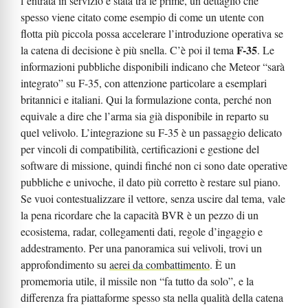
l’entrata in servizio è stata tra le prime, un dettaglio che
spesso viene citato come esempio di come un utente con
flotta più piccola possa accelerare l’introduzione operativa se
F-35
la catena di decisione è più snella. C’è poi il tema
. Le
informazioni pubbliche disponibili indicano che Meteor “sarà
integrato” su F-35, con attenzione particolare a esemplari
britannici e italiani. Qui la formulazione conta, perché non
equivale a dire che l’arma sia già disponibile in reparto su
quel velivolo. L’integrazione su F-35 è un passaggio delicato
per vincoli di compatibilità, certificazioni e gestione del
software di missione, quindi finché non ci sono date operative
pubbliche e univoche, il dato più corretto è restare sul piano.
Se vuoi contestualizzare il vettore, senza uscire dal tema, vale
la pena ricordare che la capacità BVR è un pezzo di un
ecosistema, radar, collegamenti dati, regole d’ingaggio e
addestramento. Per una panoramica sui velivoli, trovi un
approfondimento su
aerei da combattimento
. È un
promemoria utile, il missile non “fa tutto da solo”, e la
differenza fra piattaforme spesso sta nella qualità della catena