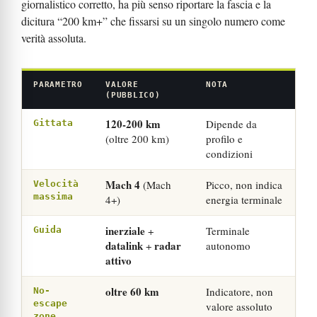
giornalistico corretto, ha più senso riportare la fascia e la
dicitura “200 km+” che fissarsi su un singolo numero come
verità assoluta.
PARAMETRO
VALORE
NOTA
(PUBBLICO)
120-200 km
Dipende da
Gittata
(oltre 200 km)
profilo e
condizioni
Mach 4
(Mach
Picco, non indica
Velocità
massima
4+)
energia terminale
inerziale
+
Terminale
Guida
datalink
radar
+
autonomo
attivo
oltre 60 km
Indicatore, non
No-
escape
valore assoluto
zone