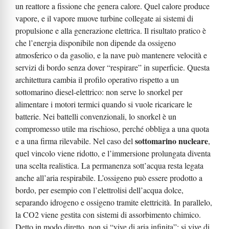
un reattore a fissione che genera calore. Quel calore produce
vapore, e il vapore muove turbine collegate ai sistemi di
propulsione e alla generazione elettrica. Il risultato pratico è
che l’energia disponibile non dipende da ossigeno
atmosferico o da gasolio, e la nave può mantenere velocità e
servizi di bordo senza dover “respirare” in superficie. Questa
architettura cambia il profilo operativo rispetto a un
sottomarino diesel-elettrico: non serve lo snorkel per
alimentare i motori termici quando si vuole ricaricare le
batterie. Nei battelli convenzionali, lo snorkel è un
compromesso utile ma rischioso, perché obbliga a una quota
sottomarino nucleare
e a una firma rilevabile. Nel caso del
,
quel vincolo viene ridotto, e l’immersione prolungata diventa
una scelta realistica. La permanenza sott’acqua resta legata
anche all’aria respirabile. L’ossigeno può essere prodotto a
bordo, per esempio con l’elettrolisi dell’acqua dolce,
separando idrogeno e ossigeno tramite elettricità. In parallelo,
la CO2 viene gestita con sistemi di assorbimento chimico.
Detto in modo diretto, non si “vive di aria infinita”: si vive di