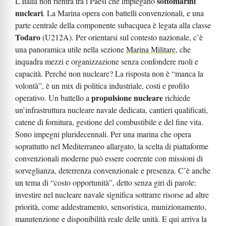
sottomarini
L’Italia non rientra tra i Paesi che impiegano
nucleari
. La Marina opera con battelli convenzionali, e una
parte centrale della componente subacquea è legata alla classe
Todaro
(U212A). Per orientarsi sul contesto nazionale, c’è
una panoramica utile nella sezione
Marina Militare
, che
inquadra mezzi e organizzazione senza confondere ruoli e
capacità. Perché non nucleare? La risposta non è “manca la
volontà”, è un mix di politica industriale, costi e profilo
propulsione nucleare
operativo. Un battello a
richiede
un’infrastruttura nucleare navale dedicata, cantieri qualificati,
catene di fornitura, gestione del combustibile e del fine vita.
Sono impegni pluridecennali. Per una marina che opera
soprattutto nel Mediterraneo allargato, la scelta di piattaforme
convenzionali moderne può essere coerente con missioni di
sorveglianza, deterrenza convenzionale e presenza. C’è anche
un tema di “costo opportunità”, detto senza giri di parole:
investire nel nucleare navale significa sottrarre risorse ad altre
priorità, come addestramento, sensoristica, munizionamento,
manutenzione e disponibilità reale delle unità. E qui arriva la