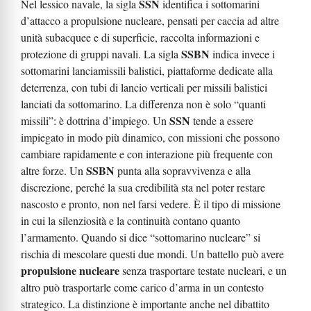
SSN
Nel lessico navale, la sigla
identifica i sottomarini
d’attacco a propulsione nucleare, pensati per caccia ad altre
unità subacquee e di superficie, raccolta informazioni e
SSBN
protezione di gruppi navali. La sigla
indica invece i
sottomarini lanciamissili balistici, piattaforme dedicate alla
deterrenza, con tubi di lancio verticali per missili balistici
lanciati da sottomarino. La differenza non è solo “quanti
SSN
missili”: è dottrina d’impiego. Un
tende a essere
impiegato in modo più dinamico, con missioni che possono
cambiare rapidamente e con interazione più frequente con
SSBN
altre forze. Un
punta alla sopravvivenza e alla
discrezione, perché la sua credibilità sta nel poter restare
nascosto e pronto, non nel farsi vedere. È il tipo di missione
in cui la silenziosità e la continuità contano quanto
l’armamento. Quando si dice “sottomarino nucleare” si
rischia di mescolare questi due mondi. Un battello può avere
propulsione nucleare
senza trasportare testate nucleari, e un
altro può trasportarle come carico d’arma in un contesto
strategico. La distinzione è importante anche nel dibattito