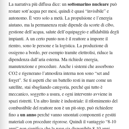
sottomarino nucleare
La narrativa più diffusa dice: un
può
restare sott’acqua per mesi, quindi è quasi “invisibile” e
autonomo. È vero solo a metà. La propulsione e l’energia
aiutano, ma la permanenza reale dipende da scorte di cibo,
gestione dell’acqua, salute dell’equipaggio e affidabilità degli
impianti. A un certo punto non è il reattore a imporre il
rientro, sono le persone e la logistica. La produzione di
ossigeno a bordo, per esempio tramite elettrolisi, riduce la
dipendenza dall’aria esterna. Ma richiede energia,
manutenzione e procedure. Anche i sistemi che assorbono
CO2 e rigenerano l’atmosfera interna non sono “set and
forget”. Se ti aspetti che un battello resti in mare come un
satellite, stai sbagliando categoria, perché qui tutto è
meccanico, soggetto a usura, e ogni intervento avviene in
spazi ristretti. Un altro limite è industriale: il rifornimento del
combustibile del reattore non è un pit-stop, può richiedere
un anno
fino a
perché vanno smontati componenti e gestiti
materiali con procedure rigorose. Quindi il vantaggio “8-10
anni” non significa che la nave sia disponibile 8-10 anni