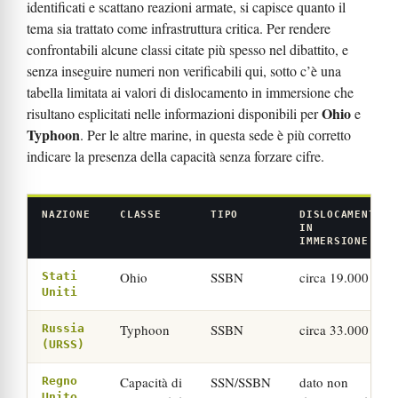
identificati e scattano reazioni armate, si capisce quanto il
tema sia trattato come infrastruttura critica. Per rendere
confrontabili alcune classi citate più spesso nel dibattito, e
senza inseguire numeri non verificabili qui, sotto c’è una
tabella limitata ai valori di dislocamento in immersione che
Ohio
risultano esplicitati nelle informazioni disponibili per
e
Typhoon
. Per le altre marine, in questa sede è più corretto
indicare la presenza della capacità senza forzare cifre.
NAZIONE
CLASSE
TIPO
DISLOCAMENTO
IN
IMMERSIONE
Ohio
SSBN
circa 19.000 t
Stati
Uniti
Typhoon
SSBN
circa 33.000 t
Russia
(URSS)
Capacità di
SSN/SSBN
dato non
Regno
Unito