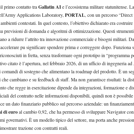
Gallatin AI
 il primo contatto tra
e l’ecosistema militare statunitense. La
PORTAL
ell’Army Applications Laboratory,
, con un percorso “Direct
 ambienti contestati. In quel contesto, l’obiettivo dichiarato era costruir
 su previsioni di domanda e algoritmi di ottimizzazione. Questi strument
tano a ridurre l’attrito tra innovazione commerciale e bisogni militari. Da
: accelerare pu significare spendere prima e correggere dopo. Funziona se
o riconosciuti in fretta, senza trasformare ogni prototipo in “programma 
ivo citato è l’apertura, nel febbraio 2026, di un ufficio di ingegneria ad
 ai comandi di sostegno che alimentano la roadmap del prodotto. È un segn
i che cambiano e su feedback di staff. Ma non garantisce risultati: la dis
to che regge in esercitazione dipende da integrazioni, formazione e dis
ali del contratto nelle informazioni disponibili, quindi non è possibile 
ece un dato finanziario pubblico sul percorso aziendale: un finanziamen
ni di euro
al cambio 0,92, che ha permesso di sviluppare Navigator con
 governativi. È un modello tipico del settore, ma porta anche pressioni:
dimostrare trazione con contratti reali.