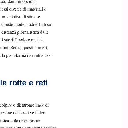
iscordanti in opzioni
ssi diverse di materiali e
 un tentativo di stimare
ichiede modelli addestrati su
 distanza giornalistica dalle
atori. Il valore reale si
uzioni. Senza questi numeri,
la piattaforma davanti a casi
e rotte e reti
olpire o disturbare linee di
zione delle rotte e fattori
stica
utile deve gestire
entato come uno strumento capace