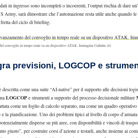
 dati in ingresso sono incompleti o incoerenti, l’output rischia di dare un
’US Army, sarà dimostrare che l’automazione resta utile anche quando l
etta del ciclo di briefing.
del convoglio in tempo reale su un dispositivo ATAK. Immagine Gallatin AI.
gra previsioni, LOGCOP e strumen
 descritta come una suite “AI-native” per il supporto alle decisioni log
LOGCOP
una
e strumenti a supporto del processo decisionale militare
 trattata come un foglio di calcolo separato, ma come un quadro operativo
 e la pianificazione. Uno dei problemi tipici al livello di corpo d’armat
otenzialmente disperse su più aree, con disponibilità e vincoli di traspo
to giusto”, per costruire corsi d’azione e testarli, anche insieme ai com