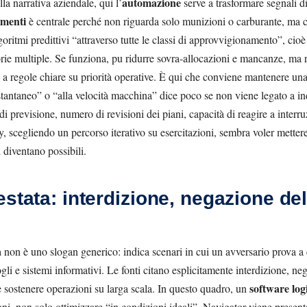
automazione
ella narrativa aziendale, qui l’
serve a trasformare segnali d
imenti
è centrale perché non riguarda solo munizioni o carburante, ma cla
oritmi predittivi “attraverso tutte le classi di approvvigionamento”, cioè
ie multiple. Se funziona, pu ridurre sovra-allocazioni e mancanze, ma r
tre a regole chiare su priorità operative. È qui che conviene mantenere una
tantaneo” o “alla velocità macchina” dice poco se non viene legato a indic
 di previsione, numero di revisioni dei piani, capacità di reagire a interr
scegliendo un percorso iterativo su esercitazioni, sembra voler mettere 
i diventano possibili.
stata: interdizione, negazione dell
a
non è uno slogan generico: indica scenari in cui un avversario prova a c
i e sistemi informativi. Le fonti citano esplicitamente interdizione, nega
software logi
e sostenere operazioni su larga scala. In questo quadro, un
ioni, non solo ottimizzare “in condizioni ideali”. Navigator viene pres