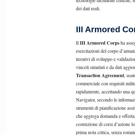
tecnologie dichiarate critiche, 
dei dati reali.
III Armored Co
III Armored Corps
Il
ha asse
esercitazioni del corpo d’armata
iterativi di sviluppo e validazi
vincoli simulati e da dati aggio
Transaction Agreement
, usat
commerciale con requisiti milita
rapidamente, accettando una quo
Navigator, secondo le informaz
strumenti di pianificazione assis
che aggrega domanda e offerta, 
costruzione di corsi d’azione lo
prima nota critica, senza roman