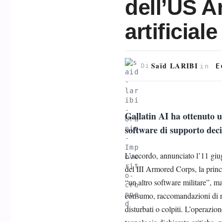
dell’US A
artificial
Saïd LARIBI
E
Di
in
Gallatin AI ha ottenuto 
software di supporto decis
L’accordo, annunciato l’11 giug
del III Armored Corps, la princ
“un altro software militare”, ma
consumo, raccomandazioni di ri
disturbati o colpiti. L’operazio