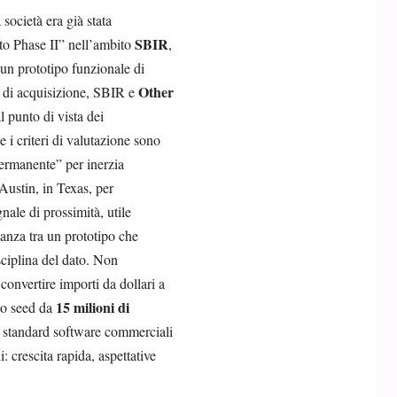
 società era già stata
SBIR
 to Phase II” nell’ambito
,
e un prototipo funzionale di
Other
i di acquisizione, SBIR e
l punto di vista dei
 i criteri di valutazione sono
permanente” per inerzia
 Austin, in Texas, per
ale di prossimità, utile
tanza tra un prototipo che
ciplina del dato. Non
convertire importi da dollari a
15 milioni di
to seed da
 standard software commerciali
 crescita rapida, aspettative