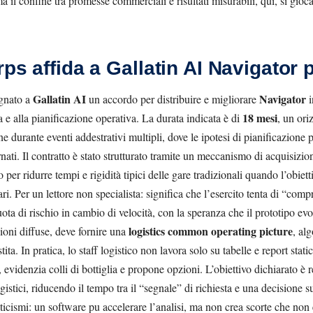
ma il confine tra promesse commerciali e risultati misurabili, qui, si gioc
rps affida a Gallatin AI Navigator 
Gallatin AI
Navigator
gnato a
un accordo per distribuire e migliorare
i
18 mesi
 e alla pianificazione operativa. La durata indicata è di
, un ori
one durante eventi addestrativi multipli, dove le ipotesi di pianificazione
rnati. Il contratto è stato strutturato tramite un meccanismo di acquisizion
o per ridurre tempi e rigidità tipici delle gare tradizionali quando l’obiet
ri. Per un lettore non specialista: significa che l’esercito tenta di “comp
ta di rischio in cambio di velocità, con la speranza che il prototipo evo
logistics common operating picture
ioni diffuse, deve fornire una
, al
tita. In pratica, lo staff logistico non lavora solo su tabelle e report sta
evidenzia colli di bottiglia e propone opzioni. L’obiettivo dichiarato è r
gistici, riducendo il tempo tra il “segnale” di richiesta e una decisione 
ticismi: un software pu accelerare l’analisi, ma non crea scorte che non 