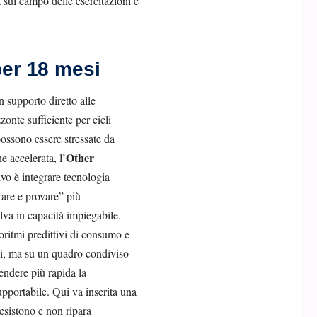
a sul campo delle esercitazioni e
per 18 mesi
n supporto diretto alle
zzonte sufficiente per cicli
 possono essere stressate da
Other
e accelerata, l’
tivo è integrare tecnologia
rare e provare” più
lva in capacità impiegabile.
goritmi predittivi di consumo e
tici, ma su un quadro condiviso
endere più rapida la
supportabile. Qui va inserita una
esistono e non ripara