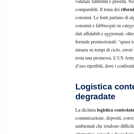
validare fattibilità e priorità. N
riforn
comparabili. Il tema dei
consumi. Le fonti parlano di alg
consumi e fabbisogni su categor
dati affidabili e aggiornati, ol
formule promozionali: “quasi is
misura su tempi di ciclo, errori
resta una promessa. L’US Army, 
d’uso ripetibili, dove i confront
Logistica conte
degradate
logistica contestat
La dicitura
comunicazione, depositi, convogl
ambientali che rendono difficil
alternative, vincoli e degradaz