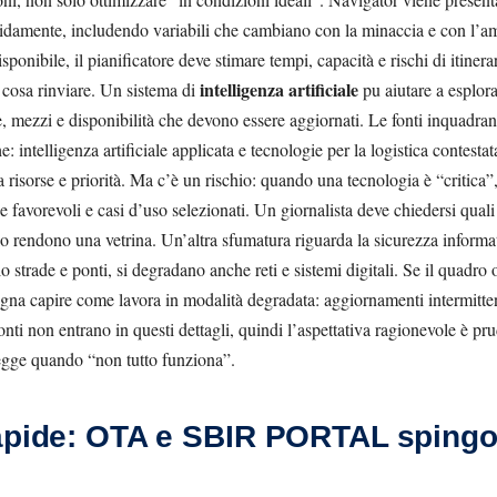
apidamente, includendo variabili che cambiano con la minaccia e con l’a
sponibile, il pianificatore deve stimare tempi, capacità e rischi di itinerar
intelligenza artificiale
e cosa rinviare. Un sistema di
pu aiutare a esplora
re, mezzi e disponibilità che devono essere aggiornati. Le fonti inquadran
e: intelligenza artificiale applicata e tecnologie per la logistica contesta
 risorse e priorità. Ma c’è un rischio: quando una tecnologia è “critica”
 favorevoli e casi d’uso selezionati. Un giornalista deve chiedersi quali
o rendono una vetrina. Un’altra sfumatura riguarda la sicurezza informatic
lo strade e ponti, si degradano anche reti e sistemi digitali. Se il quad
ogna capire come lavora in modalità degradata: aggiornamenti intermittent
onti non entrano in questi dettagli, quindi l’aspettativa ragionevole è pru
egge quando “non tutto funziona”.
rapide: OTA e SBIR PORTAL sping