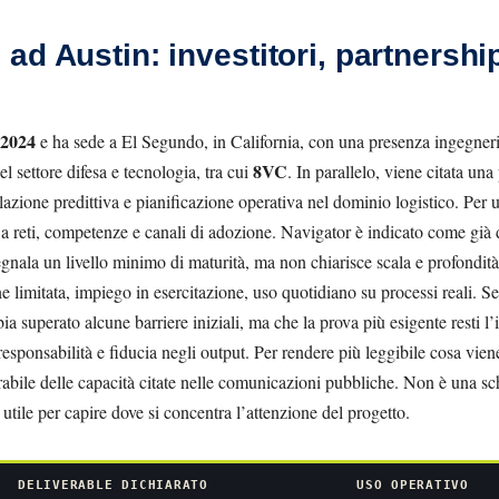
d Austin: investitori, partnership 
2024
e ha sede a El Segundo, in California, con una presenza ingegneri
8VC
del settore difesa e tecnologia, tra cui
. In parallelo, viene citata un
azione predittiva e pianificazione operativa nel dominio logistico. Per
 a reti, competenze e canali di adozione. Navigator è indicato come già d
egnala un livello minimo di maturità, ma non chiarisce scala e profondità
 limitata, impiego in esercitazione, uso quotidiano su processi reali. Sen
bia superato alcune barriere iniziali, ma che la prova più esigente resti l
esponsabilità e fiducia negli output. Per rendere più leggibile cosa vien
bile delle capacità citate nelle comunicazioni pubbliche. Non è una sch
 utile per capire dove si concentra l’attenzione del progetto.
DELIVERABLE DICHIARATO
USO OPERATIVO