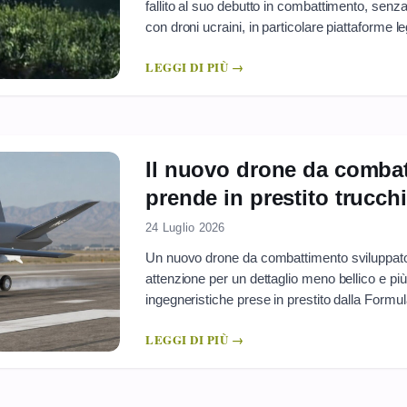
fallito al suo debutto in combattimento, senza
con droni ucraini, in particolare piattaforme l
raggio. La notizia, rilanciata da analisi di settor
LEGGI DI PIÙ →
centro un problema che da ...
Il nuovo drone da combat
prende in prestito trucch
24 Luglio 2026
Un nuovo drone da combattimento sviluppato 
attenzione per un dettaglio meno bellico e più 
ingegneristiche prese in prestito dalla Formu
produzione. L’obiettivo dichiarato è rendere p
LEGGI DI PIÙ →
sistemi senza pilota, in un contesto in ...