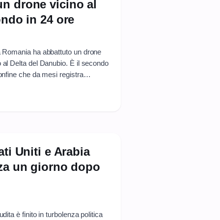
n drone vicino al
ondo in 24 ore
la Romania ha abbattuto un drone
 al Delta del Danubio. È il secondo
confine che da mesi registra
acchi russi contro obiettivi ucraini
ti Uniti e Arabia
nza un giorno dopo
ita è finito in turbolenza politica