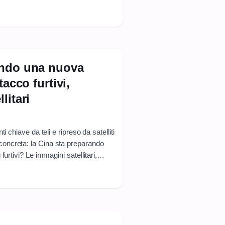
 è solo la quantità, ma la possibile
na capacità industriale nordcoreana ...
endo una nuova
tacco furtivi,
litari
 chiave da teli e ripreso da satelliti
oncreta: la Cina sta preparando
urtivi? Le immagini satellitari,
no scafo con proporzioni e dettagli