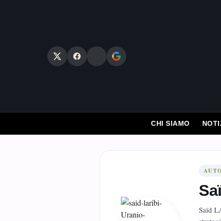
Vai
al
contenuto
CHI SIAMO
NOTI
AUT
Sa
Saïd LA