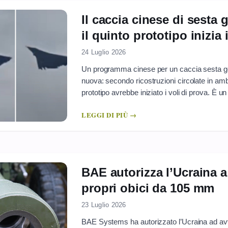
Il caccia cinese di sesta
il quinto prototipo inizia 
24 Luglio 2026
Un programma cinese per un caccia sesta ge
nuova: secondo ricostruzioni circolate in amb
prototipo avrebbe iniziato i voli di prova. È 
quando si parla di velivoli di questa categoria,
LEGGI DI PIÙ →
tecnologico, mock-up e prototipo realmente “vol
BAE autorizza l’Ucraina a 
propri obici da 105 mm
23 Luglio 2026
BAE Systems ha autorizzato l’Ucraina ad avv