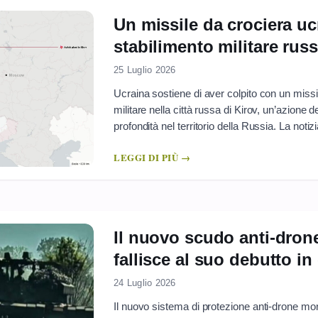
Un missile da crociera u
stabilimento militare rus
25 Luglio 2026
Ucraina sostiene di aver colpito con un missi
militare nella città russa di Kirov, un’azione 
profondità nel territorio della Russia. La notizi
rivendicazioni operative vengono spesso dif
LEGGI DI PIÙ →
indipendenti completi, e in cui le parti in ...
Il nuovo scudo anti-drone
fallisce al suo debutto i
24 Luglio 2026
Il nuovo sistema di protezione anti-drone mon