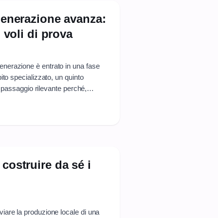
 generazione avanza:
i voli di prova
nerazione è entrato in una fase
ito specializzato, un quinto
un passaggio rilevante perché,
 il confine tra dimostratore
ante” fa tutta la ...
costruire da sé i
iare la produzione locale di una