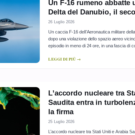
Un F-16 rumeno abbatte u
Delta del Danubio, il sec
26 Luglio 2026
Un caccia F-16 dell’Aeronautica militare del
dopo una violazione dello spazio aereo vicino
episodio in meno di 24 ore, in una fascia di 
sconfinamenti e cadute di detriti legati agli att
LEGGI DI PIÙ →
lungo il Danubio. ...
L’accordo nucleare tra Sta
Saudita entra in turbole
la firma
25 Luglio 2026
L’accordo nucleare tra Stati Uniti e Arabia Saud