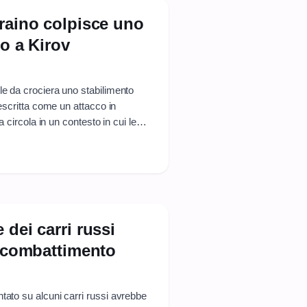
craino colpisce uno
so a Kirov
le da crociera uno stabilimento
descritta come un attacco in
a circola in un contesto in cui le
fuse prima che emergano riscontri
 dei carri russi
n combattimento
tato su alcuni carri russi avrebbe