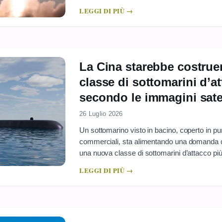
materiale convenzionale. Il punto centrale non
LEGGI DI PIÙ →
regolarità del flusso logistico e l’ipotesi di u
La Cina starebbe costru
classe di sottomarini d’at
secondo le immagini satel
26 Luglio 2026
Un sottomarino visto in bacino, coperto in punti
commerciali, sta alimentando una domanda c
una nuova classe di sottomarini d’attacco più f
rilanciate da analisi indipendenti, mostrano u
LEGGI DI PIÙ →
che non coincidono in modo netto con i ...