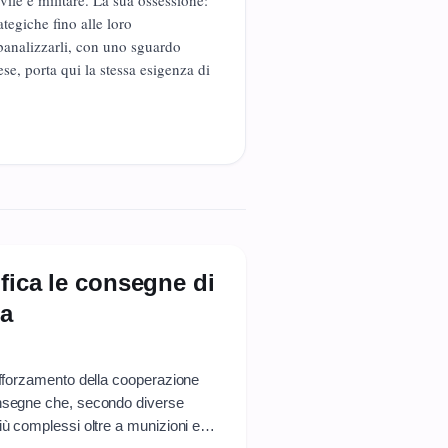
vile e militare. La sua ossessione:
ategiche fino alle loro
banalizzarli, con uno sguardo
ese, porta qui la stessa esigenza di
fica le consegne di
ia
rafforzamento della cooperazione
onsegne che, secondo diverse
iù complessi oltre a munizioni e