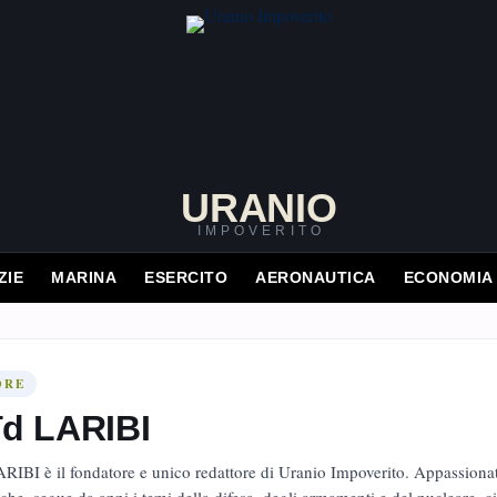
URANIO
IMPOVERITO
ZIE
MARINA
ESERCITO
AERONAUTICA
ECONOMIA
ORE
ïd LARIBI
RIBI è il fondatore e unico redattore di Uranio Impoverito. Appassionato 