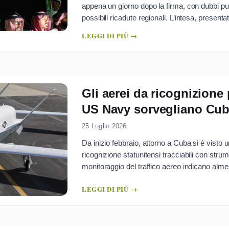
appena un giorno dopo la firma, con dubbi pubb
possibili ricadute regionali. L’intesa, presen
nucleare civile, riapre un tema che in Medio 
LEGGI DI PIÙ →
sottile tra produzione di energia e ...
Gli aerei da ricognizione 
US Navy sorvegliano Cuba
25 Luglio 2026
Da inizio febbraio, attorno a Cuba si è visto u
ricognizione statunitensi tracciabili con strum
monitoraggio del traffico aereo indicano alm
Navy e Aeronautica USA dal 4 febbraio, con ro
LEGGI DI PIÙ →
popolate dell’isola, in particolare tra ...