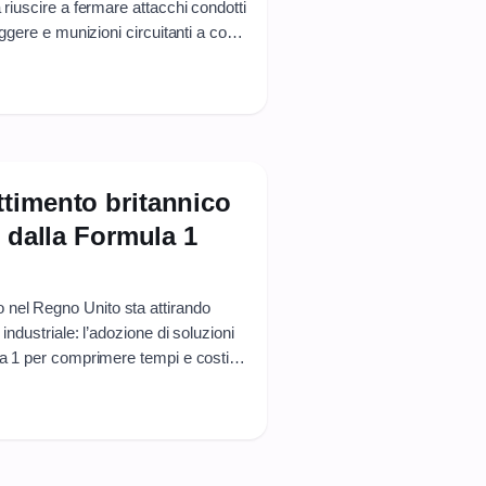
 riuscire a fermare attacchi condotti
eggere e munizioni circuitanti a corto
e e filmati circolati online, riporta al
timento britannico
i dalla Formula 1
nel Regno Unito sta attirando
industriale: l’adozione di soluzioni
la 1 per comprimere tempi e costi di
iù rapida la messa in linea di