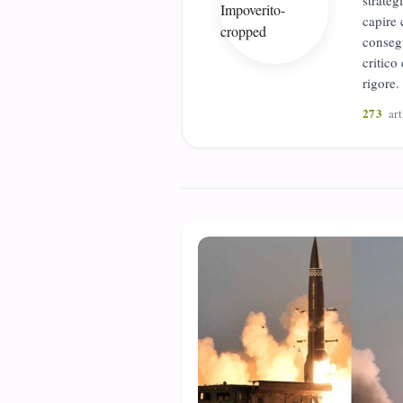
strateg
capire 
consegu
critico
rigore.
273
art