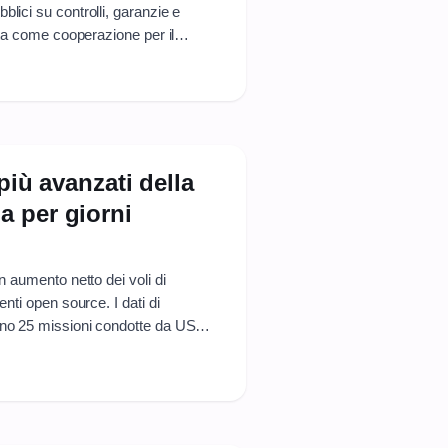
lici su controlli, garanzie e
tata come cooperazione per il
Oriente è sempre sensibile: la linea
più avanzati della
 per giorni
n aumento netto dei voli di
enti open source. I dati di
eno 25 missioni condotte da US
tte ripetute vicino alle aree più