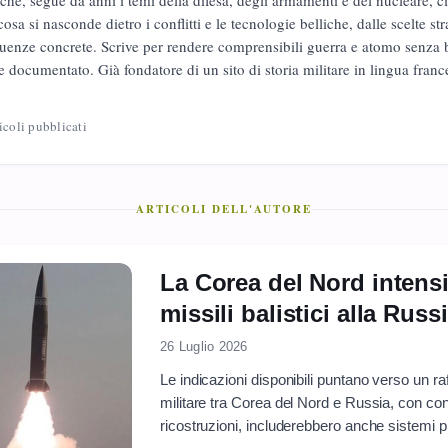
iche, segue da anni i temi della difesa, degli armamenti e del nucleare, ci
cosa si nasconde dietro i conflitti e le tecnologie belliche, dalle scelte str
enze concrete. Scrive per rendere comprensibili guerra e atomo senza 
 e documentato. Già fondatore di un sito di storia militare in lingua franc
icoli pubblicati
ARTICOLI DELL'AUTORE
La Corea del Nord intensi
missili balistici alla Russ
26 Luglio 2026
Le indicazioni disponibili puntano verso un 
militare tra Corea del Nord e Russia, con c
ricostruzioni, includerebbero anche sistemi p