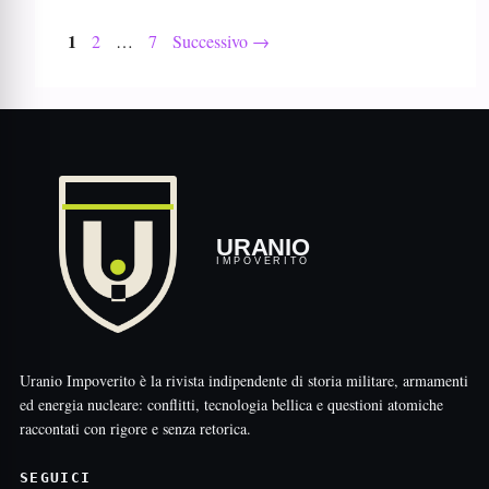
Pagina
1
Pagina
Pagina
2
…
7
Successivo
→
URANIO
IMPOVERITO
Uranio Impoverito è la rivista indipendente di storia militare, armamenti
ed energia nucleare: conflitti, tecnologia bellica e questioni atomiche
raccontati con rigore e senza retorica.
SEGUICI