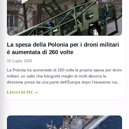
La spesa della Polonia per i droni militari
è aumentata di 260 volte
10 Luglio 2026
La Polonia ha aumentato di 260 volte la propria spesa per droni
militari, un salto che fotografa meglio di molti discorsi la
direzione presa da una parte dell’Europa dopo l’invasione russa
dell’Ucraina. Non si tratta di un dettaglio tecnico: è un cambio di
LEGGI DI PIÙ →
priorità, con risorse che si spostano verso piattaforme senza
pilota, più rapide ...