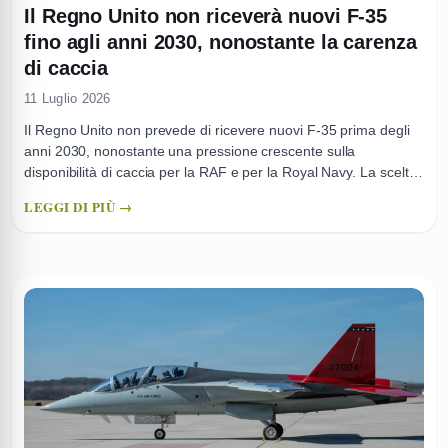
Il Regno Unito non riceverà nuovi F-35
fino agli anni 2030, nonostante la carenza
di caccia
11 Luglio 2026
Il Regno Unito non prevede di ricevere nuovi F-35 prima degli
anni 2030, nonostante una pressione crescente sulla
disponibilità di caccia per la RAF e per la Royal Navy. La scelta
si inserisce nel quadro dei tagli e delle rimodulazioni decisi con
LEGGI DI PIÙ →
il Defence Command Paper 2021, che hanno ridotto i numeri e
lasciato una ...