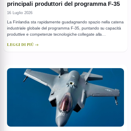
principali produttori del programma F-35
16 Luglio 2026
La Finlandia sta rapidamente guadagnando spazio nella catena
industriale globale del programma F-35, puntando su capacità
produttive e competenze tecnologiche collegate alla
fabbricazione di componenti per il caccia di quinta generazione.
LEGGI DI PIÙ →
La dinamica è legata a una scelta politica e militare precisa:
Helsinki ha selezionato l’F-35A come nuovo caccia principale,
con un piano di consegne ...