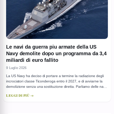
Le navi da guerra piu armate della US
Navy demolite dopo un programma da 3,4
miliardi di euro fallito
9 Luglio 2026
La US Navy ha deciso di portare a termine la radiazione degli
incrociatori classe Ticonderoga entro il 2027, e di avviarne la
demolizione senza una sostituzione diretta. Parliamo delle navi
di superficie più pesantemente armate della flotta statunitense
LEGGI DI PIÙ →
per numero di celle di lancio verticale e per il ruolo di comando
nella difesa aerea dei ...