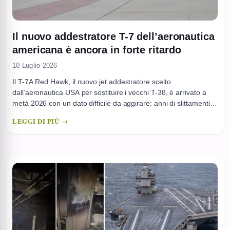
Il nuovo addestratore T-7 dell’aeronautica
americana è ancora in forte ritardo
10 Luglio 2026
Il T-7A Red Hawk, il nuovo jet addestratore scelto
dall’aeronautica USA per sostituire i vecchi T-38, è arrivato a
metà 2026 con un dato difficile da aggirare: anni di slittamenti e
una prontezza operativa ancora lontana dalle promesse iniziali.
LEGGI DI PIÙ →
Il programma, assegnato a Boeing nel 2018 con un contratto
da 9,2 miliardi di dollari, cioè ...