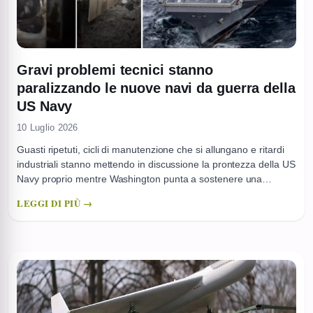
Gravi problemi tecnici stanno
paralizzando le nuove navi da guerra della
US Navy
10 Luglio 2026
Guasti ripetuti, cicli di manutenzione che si allungano e ritardi
industriali stanno mettendo in discussione la prontezza della US
Navy proprio mentre Washington punta a sostenere una
presenza più intensa in Asia. Il problema non riguarda solo
LEGGI DI PIÙ →
singoli incidenti, ma un insieme di criticità tecniche e
organizzative che tocca diverse classi di unità, dalle navi ...