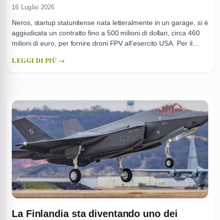
16 Luglio 2026
Neros, startup statunitense nata letteralmente in un garage, si è
aggiudicata un contratto fino a 500 milioni di dollari, circa 460
milioni di euro, per fornire droni FPV all’esercito USA. Per il
Pentagono è un segnale chiaro, si punta su sistemi economici,
LEGGI DI PIÙ →
“attritabili”, prodotti in serie e sostituibili rapidamente. La notizia
va letta senza retorica. ...
La Finlandia sta diventando uno dei