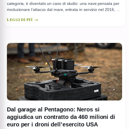
categoria, è diventato un caso di studio: una nave pensata per
rivoluzionare l’attacco dal mare, entrata in servizio nel 2016, ma
rimasta per anni in una lunga transizione tra consegne, test e
LEGGI DI PIÙ →
ripensamenti. Nella narrativa ufficiale è una piattaforma “di
nuova generazione”; nei numeri è un programma ...
Dal garage al Pentagono: Neros si
aggiudica un contratto da 460 milioni di
euro per i droni dell’esercito USA