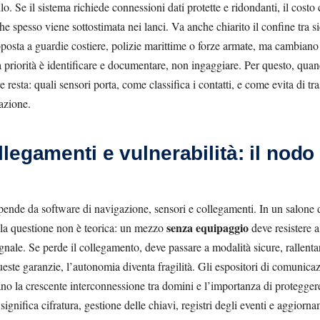
llo. Se il sistema richiede connessioni dati protette e ridondanti, il costo
he spesso viene sottostimata nei lanci. Va anche chiarito il confine tra 
posta a guardie costiere, polizie marittime o forze armate, ma cambiano l
a priorità è identificare e documentare, non ingaggiare. Per questo, quan
resta: quali sensori porta, come classifica i contatti, e come evita di tr
tazione.
legamenti e vulnerabilità: il nodo 
ende da software di navigazione, sensori e collegamenti. In un salone do
senza equipaggio
 la questione non è teorica: un mezzo
deve resistere a 
nale. Se perde il collegamento, deve passare a modalità sicure, rallentar
ste garanzie, l’autonomia diventa fragilità. Gli espositori di comunicazi
ano la crescente interconnessione tra domini e l’importanza di proteggere
 significa cifratura, gestione delle chiavi, registri degli eventi e aggiorn