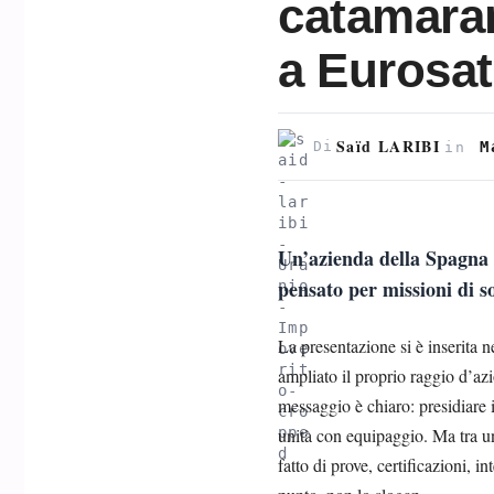
catamara
a Eurosa
Saïd LARIBI
M
Di
in
Un’azienda della Spagna 
pensato per missioni di s
La presentazione si è inserita 
ampliato il proprio raggio d’azi
messaggio è chiaro: presidiare 
unità con equipaggio. Ma tra un
fatto di prove, certificazioni, 