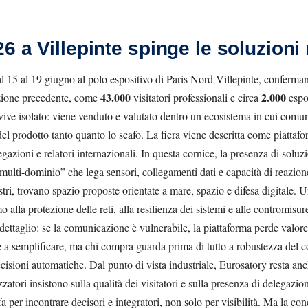
6 a Villepinte spinge le soluzioni
al 15 al 19 giugno al polo espositivo di Paris Nord Villepinte, conferma
43.000
2.000
izione precedente, come
visitatori professionali e circa
espos
ive isolato: viene venduto e valutato dentro un ecosistema in cui comun
l prodotto tanto quanto lo scafo. La fiera viene descritta come piattafor
gazioni e relatori internazionali. In questa cornice, la presenza di solu
multi-dominio” che lega sensori, collegamenti dati e capacità di reazione
estri, trovano spazio proposte orientate a mare, spazio e difesa digitale. 
o alla protezione delle reti, alla resilienza dei sistemi e alle contromisu
ettaglio: se la comunicazione è vulnerabile, la piattaforma perde valore
 a semplificare, ma chi compra guarda prima di tutto a robustezza del c
decisioni automatiche. Dal punto di vista industriale, Eurosatory resta a
atori insistono sulla qualità dei visitatori e sulla presenza di delegazion
fa per incontrare decisori e integratori, non solo per visibilità. Ma la conc