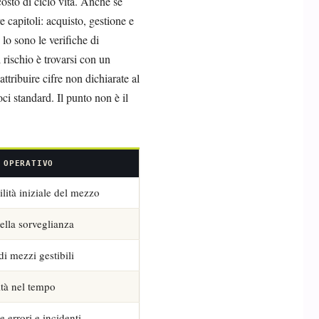
costo di ciclo vita. Anche se
e capitoli: acquisto, gestione e
lo sono le verifiche di
l rischio è trovarsi con un
tribuire cifre non dichiarate al
ci standard. Il punto non è il
 OPERATIVO
lità iniziale del mezzo
ella sorveglianza
i mezzi gestibili
ità nel tempo
 errori e incidenti