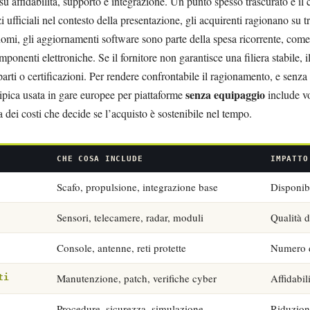
u affidabilità, supporto e integrazione. Un punto spesso trascurato è il 
 ufficiali nel contesto della presentazione, gli acquirenti ragionano su tr
omi, gli aggiornamenti software sono parte della spesa ricorrente, come 
mponenti elettroniche. Se il fornitore non garantisce una filiera stabile, i
ti o certificazioni. Per rendere confrontabile il ragionamento, e senza at
senza equipaggio
ipica usata in gare europee per piattaforme
include vo
 dei costi che decide se l’acquisto è sostenibile nel tempo.
CHE COSA INCLUDE
IMPATTO
Scafo, propulsione, integrazione base
Disponibi
Sensori, telecamere, radar, moduli
Qualità d
Console, antenne, reti protette
Numero d
Manutenzione, patch, verifiche cyber
Affidabil
ti
Procedure, sicurezza, simulazione
Riduzione