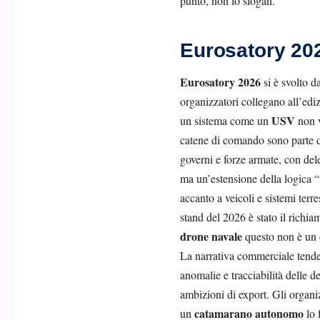
punto, non lo slogan.
Eurosatory 202
Eurosatory 2026
si è svolto d
organizzatori collegano all’ed
USV
un sistema come un
non v
catene di comando sono parte de
governi e forze armate, con dele
ma un’estensione della logica “
accanto a veicoli e sistemi terr
stand del 2026 è stato il richiam
drone navale
questo non è un d
La narrativa commerciale tende
anomalie e tracciabilità delle 
ambizioni di export. Gli organizz
catamarano autonomo
un
lo 