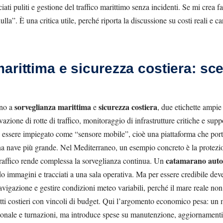
iati puliti e gestione del traffico marittimo senza incidenti. Se mi crea f
la”. È una critica utile, perché riporta la discussione su costi reali e ca
arittima e sicurezza costiera: sc
sorveglianza marittima
sicurezza costiera
rno a
e
, due etichette ampie
vazione di rotte di traffico, monitoraggio di infrastrutture critiche e supp
essere impiegato come “sensore mobile”, cioè una piattaforma che porta
 nave più grande. Nel Mediterraneo, un esempio concreto è la protezione
catamarano aut
traffico rende complessa la sorveglianza continua. Un
ndo immagini e tracciati a una sala operativa. Ma per essere credibile dev
 navigazione e gestire condizioni meteo variabili, perché il mare reale non
ratti costieri con vincoli di budget. Qui l’argomento economico pesa: u
rsonale e turnazioni, ma introduce spese su manutenzione, aggiornamenti