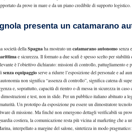
pportato da prove in mare e da un piano credibile di supporto logistico.
agnola presenta un catamarano a
Spagna
catamarano autonomo
a società della
ha mostrato un
senza e
arittima
e sicurezza. Il formato a due scafi è spesso scelto per stabilità
ilevante è l’obiettivo dichiarato: missioni di controllo, pattugliamento e 
senza equipaggio
di
serve a ridurre l’esposizione del personale e ad a
l’autonomia non significa “assenza di controllo”, significa catena di super
enza e, soprattutto, capacità di rientro o di messa in sicurezza in caso d
dimostrazioni e test, non in slide. Per un pubblico italiano abituato a le
maturità. Un prototipo da esposizione pu essere un dimostratore tecnologi
tware di missione. Ma finché non emergono dettagli verificabili su prove 
uardia costiera, la comunicazione resta più vicina al marketing che a un
Marina, interpellato a margine del salone, sintetizza in modo pragmatic