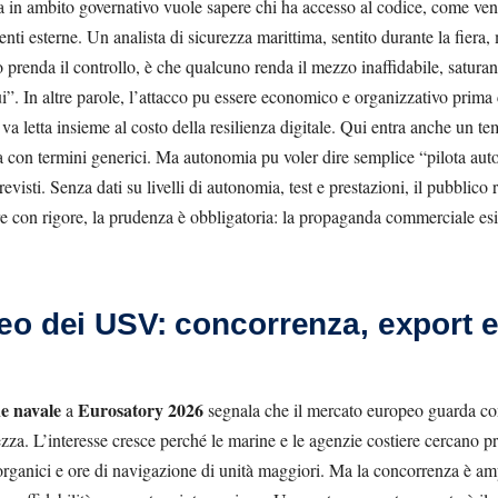
ra in ambito governativo vuole sapere chi ha accesso al codice, come ven
 esterne. Un analista di sicurezza marittima, sentito durante la fiera, me
 prenda il controllo, è che qualcuno renda il mezzo inaffidabile, saturand
i”. In altre parole, l’attacco pu essere economico e organizzativo prima 
va letta insieme al costo della resilienza digitale. Qui entra anche un t
 con termini generici. Ma autonomia pu voler dire semplice “pilota auto
revisti. Senza dati su livelli di autonomia, test e prestazioni, il pubblico
tare con rigore, la prudenza è obbligatoria: la propaganda commerciale es
o dei USV: concorrenza, export e 
e navale
Eurosatory 2026
a
segnala che il mercato europeo guarda co
ezza. L’interesse cresce perché le marine e le agenzie costiere cercano p
ganici e ore di navigazione di unità maggiori. Ma la concorrenza è am