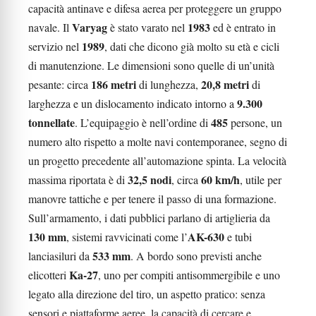
capacità antinave e difesa aerea per proteggere un gruppo
Varyag
1983
navale. Il
è stato varato nel
ed è entrato in
1989
servizio nel
, dati che dicono già molto su età e cicli
di manutenzione. Le dimensioni sono quelle di un’unità
186 metri
20,8 metri
pesante: circa
di lunghezza,
di
9.300
larghezza e un dislocamento indicato intorno a
tonnellate
485
. L’equipaggio è nell’ordine di
persone, un
numero alto rispetto a molte navi contemporanee, segno di
un progetto precedente all’automazione spinta. La velocità
32,5 nodi
60 km/h
massima riportata è di
, circa
, utile per
manovre tattiche e per tenere il passo di una formazione.
Sull’armamento, i dati pubblici parlano di artiglieria da
130 mm
AK-630
, sistemi ravvicinati come l’
e tubi
533 mm
lanciasiluri da
. A bordo sono previsti anche
Ka-27
elicotteri
, uno per compiti antisommergibile e uno
legato alla direzione del tiro, un aspetto pratico: senza
sensori e piattaforme aeree, la capacità di cercare e