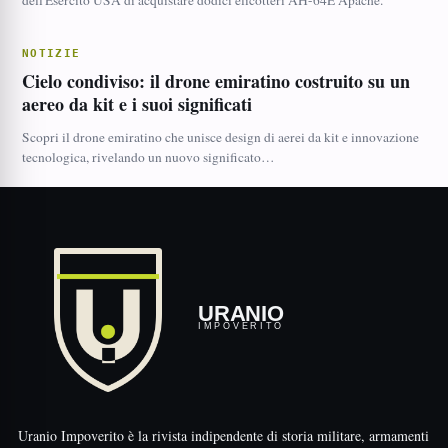
dell'Esercito USA di acquistare dodici elicotteri AH-64E Apache.
NOTIZIE
Cielo condiviso: il drone emiratino costruito su un
aereo da kit e i suoi significati
Scopri il drone emiratino che unisce design di aerei da kit e innovazione
tecnologica, rivelando un nuovo significato…
URANIO
IMPOVERITO
Uranio Impoverito è la rivista indipendente di storia militare, armamenti