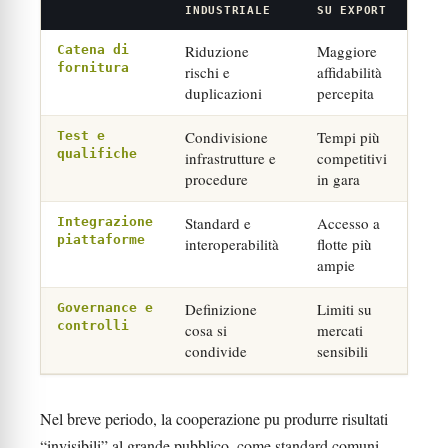
INDUSTRIALE
SU EXPORT
Riduzione
Maggiore
Catena di
fornitura
rischi e
affidabilità
duplicazioni
percepita
Condivisione
Tempi più
Test e
qualifiche
infrastrutture e
competitivi
procedure
in gara
Standard e
Accesso a
Integrazione
piattaforme
interoperabilità
flotte più
ampie
Definizione
Limiti su
Governance e
controlli
cosa si
mercati
condivide
sensibili
Nel breve periodo, la cooperazione pu produrre risultati
“invisibili” al grande pubblico, come standard comuni,