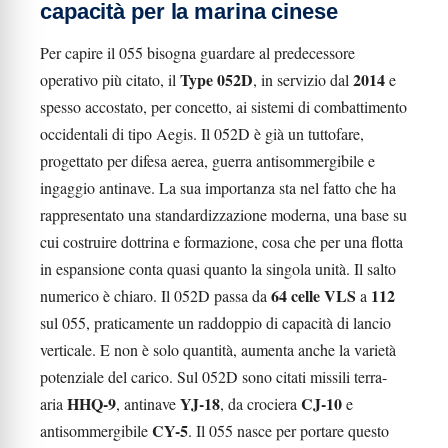
capacità per la marina cinese
Per capire il 055 bisogna guardare al predecessore
Type 052D
2014
operativo più citato, il
, in servizio dal
e
spesso accostato, per concetto, ai sistemi di combattimento
occidentali di tipo Aegis. Il 052D è già un tuttofare,
progettato per difesa aerea, guerra antisommergibile e
ingaggio antinave. La sua importanza sta nel fatto che ha
rappresentato una standardizzazione moderna, una base su
cui costruire dottrina e formazione, cosa che per una flotta
in espansione conta quasi quanto la singola unità. Il salto
64 celle VLS
112
numerico è chiaro. Il 052D passa da
a
sul 055, praticamente un raddoppio di capacità di lancio
verticale. E non è solo quantità, aumenta anche la varietà
potenziale del carico. Sul 052D sono citati missili terra-
HHQ-9
YJ-18
CJ-10
aria
, antinave
, da crociera
e
CY-5
antisommergibile
. Il 055 nasce per portare questo