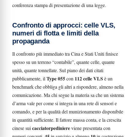
conferenza stampa di presentazione di una legge.
Confronto di approcci: celle VLS,
numeri di flotta e limiti della
propaganda
Il confronto più immediato tra Cina e Stati Uniti finisce
spesso su un terreno “contabile”, quante celle, quante
unità, quante tonnellate. Sul piano dei dati citati
Type 055
112 celle VLS
pubblicamente, il
con
è un
benchmark che obbliga gli altri a rispondere, almeno nella
comunicazione. Ma chi segue la materia sa che un sistema
d’arma vale per come si integra in una rete di sensori e
comando, e per la qualità del munizionamento disponibile
in quantità sufficiente. Il fattore massa conta, e la crescita
cacciatorpediniere
cinese sui
viene presentata con
45
10
numeri concreti,
in servizio e almeno
in costruzione.