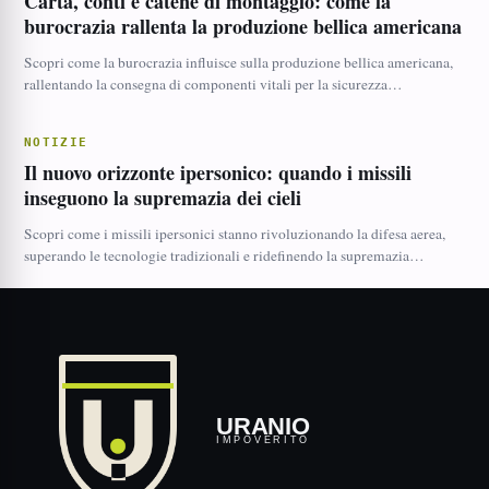
Carta, conti e catene di montaggio: come la
burocrazia rallenta la produzione bellica americana
Scopri come la burocrazia influisce sulla produzione bellica americana,
rallentando la consegna di componenti vitali per la sicurezza…
NOTIZIE
Il nuovo orizzonte ipersonico: quando i missili
inseguono la supremazia dei cieli
Scopri come i missili ipersonici stanno rivoluzionando la difesa aerea,
superando le tecnologie tradizionali e ridefinendo la supremazia…
URANIO
IMPOVERITO