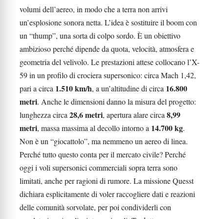
volumi dell’aereo, in modo che a terra non arrivi
un’esplosione sonora netta. L’idea è sostituire il boom con
un “thump”, una sorta di colpo sordo. È un obiettivo
ambizioso perché dipende da quota, velocità, atmosfera e
geometria del velivolo. Le prestazioni attese collocano l’X-
59 in un profilo di crociera supersonico: circa Mach 1,42,
1.510 km/h
16.800
pari a circa
, a un’altitudine di circa
metri
. Anche le dimensioni danno la misura del progetto:
28,6 metri
8,99
lunghezza circa
, apertura alare circa
metri
14.700 kg
, massa massima al decollo intorno a
.
Non è un “giocattolo”, ma nemmeno un aereo di linea.
Perché tutto questo conta per il mercato civile? Perché
oggi i voli supersonici commerciali sopra terra sono
limitati, anche per ragioni di rumore. La missione Quesst
dichiara esplicitamente di voler raccogliere dati e reazioni
delle comunità sorvolate, per poi condividerli con