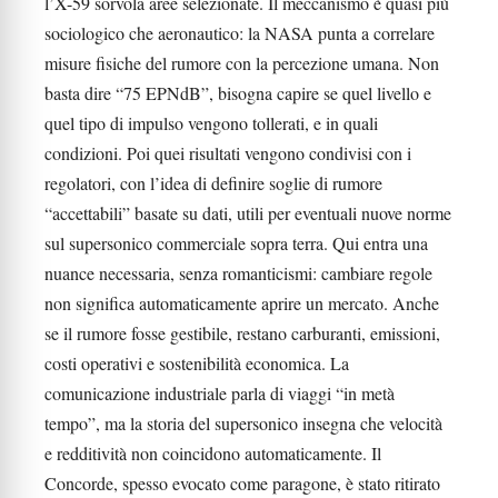
l’X-59 sorvola aree selezionate. Il meccanismo è quasi più
sociologico che aeronautico: la NASA punta a correlare
misure fisiche del rumore con la percezione umana. Non
basta dire “75 EPNdB”, bisogna capire se quel livello e
quel tipo di impulso vengono tollerati, e in quali
condizioni. Poi quei risultati vengono condivisi con i
regolatori, con l’idea di definire soglie di rumore
“accettabili” basate su dati, utili per eventuali nuove norme
sul supersonico commerciale sopra terra. Qui entra una
nuance necessaria, senza romanticismi: cambiare regole
non significa automaticamente aprire un mercato. Anche
se il rumore fosse gestibile, restano carburanti, emissioni,
costi operativi e sostenibilità economica. La
comunicazione industriale parla di viaggi “in metà
tempo”, ma la storia del supersonico insegna che velocità
e redditività non coincidono automaticamente. Il
Concorde, spesso evocato come paragone, è stato ritirato