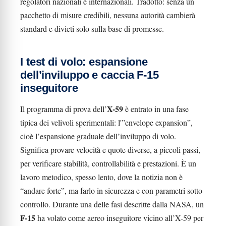
regolatori nazionali e internazionali. Tradotto: senza un
pacchetto di misure credibili, nessuna autorità cambierà
standard e divieti solo sulla base di promesse.
I test di volo: espansione
dell’inviluppo e caccia F-15
inseguitore
X-59
Il programma di prova dell’
è entrato in una fase
tipica dei velivoli sperimentali: l'”envelope expansion”,
cioè l’espansione graduale dell’inviluppo di volo.
Significa provare velocità e quote diverse, a piccoli passi,
per verificare stabilità, controllabilità e prestazioni. È un
lavoro metodico, spesso lento, dove la notizia non è
“andare forte”, ma farlo in sicurezza e con parametri sotto
controllo. Durante una delle fasi descritte dalla NASA, un
F-15
ha volato come aereo inseguitore vicino all’X-59 per