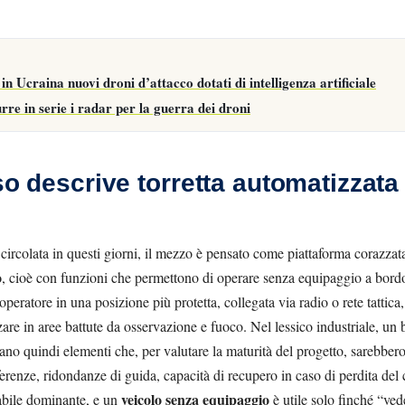
in Ucraina nuovi droni d’attacco dotati di intelligenza artificiale
re in serie i radar per la guerra dei droni
so descrive torretta automatizzata
circolata in questi giorni, il mezzo è pensato come piattaforma corazza
o
, cioè con funzioni che permettono di operare senza equipaggio a bord
’operatore in una posizione più protetta, collegata via radio o rete tattica
zare in aree battute da osservazione e fuoco. Nel lessico industriale, un
cano quindi elementi che, per valutare la maturità del progetto, sarebber
rferenze, ridondanze di guida, capacità di recupero in caso di perdita de
veicolo senza equipaggio
iabile dominante, e un
è utile solo finché “ved