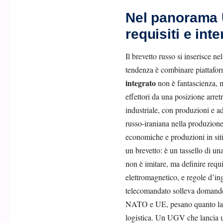
Nel panorama 
requisiti e inte
Il brevetto russo si inserisce n
tendenza è combinare piattaform
integrato
non è fantascienza, m
effettori da una posizione arret
industriale, con produzioni e 
russo-iraniana nella produzione
economiche e produzioni in siti
un brevetto: è un tassello di un
non è imitare, ma definire requis
elettromagnetico, e regole d’in
telecomandato solleva domande s
NATO e UE, pesano quanto la pr
logistica. Un UGV che lancia un