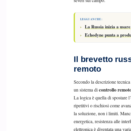
severi sul campo.
LEGGI ANCHE :
La Russia inizia a usare 
Echodyne punta a produr
Il brevetto rus
remoto
Secondo la descrizione tecnica 
controllo remot
un sistema di
La logica è quella di spostare l
ripetitivi o rischiosi come avan
la soluzione, non i limiti. Man
energetica, resistenza alle inte
elettronica è diventata una var