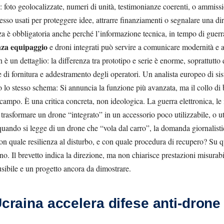
: foto geolocalizzate, numeri di unità, testimonianze coerenti, o ammission
spesso usati per proteggere idee, attrarre finanziamenti o segnalare una di
a è obbligatoria anche perché l’informazione tecnica, in tempo di guerr
nza equipaggio
e droni integrati può servire a comunicare modernità e 
 è un dettaglio: la differenza tra prototipo e serie è enorme, soprattutt
di fornitura e addestramento degli operatori. Un analista europeo di sist
o stesso schema: Si annuncia la funzione più avanzata, ma il collo di bott
campo. È una critica concreta, non ideologica. La guerra elettronica, le 
rasformare un drone “integrato” in un accessorio poco utilizzabile, o util
 quando si legge di un drone che “vola dal carro”, la domanda giornalisti
n quale resilienza al disturbo, e con quale procedura di recupero? Su qu
o. Il brevetto indica la direzione, ma non chiarisce prestazioni misurabi
sibile e un progetto ancora da dimostrare.
Ucraina accelera difese anti-drone