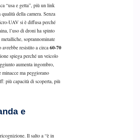
a “usa e getta”, più un link
a qualità della camera. Senza
 micro-UAV si è diffusa perché
ina, l’uso di droni ha spinto
e” metalliche, soprannominate
60-70
 avrebbe resistito a circa
ssione spiega perché un veicolo
 aggiunto aumenta ingombro,
une minacce ma peggiorano
ff: più capacità di scoperta, più
anda e
icognizione. Il salto a “è in