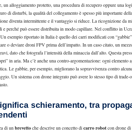
e, un alloggiamento protetto, una procedura di recupero oppure una logic
turo di disturbi, la qualità del collegamento è spesso più importante dell
izione diventa intermittente e il vantaggio si riduce. La ricognizione da
 e perché può essere distribuita in modo capillare. Nel conflitto in Ucra
 Un esempio riportato in Italia è quello dei carri modificati con “gabbi
ettare o deviare droni FPV prima dell’impatto. In un caso citato, un mezzo
ravi, dato che fotografa l’intensità della minaccia dall’alto. Questa pre
propri” in aria. Ma c’è anche una contro-argomentazione: ogni elemento
istica. Le gabbie, per esempio, migliorano la sopravvivenza contro alc
paggio. Un sistema con drone integrato può avere lo stesso tipo di trade-o
asto.
ignifica schieramento, tra propag
pendenti
brevetto
carro robot
nza di un
che descrive un concetto di
con drone di r