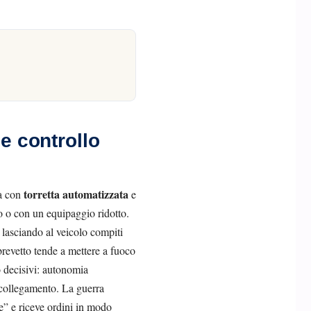
 e controllo
torretta automatizzata
ta con
e
o o con un equipaggio ridotto.
, lasciando al veicolo compiti
 brevetto tende a mettere a fuoco
o decisivi: autonomia
l collegamento. La guerra
e” e riceve ordini in modo