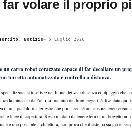
far volare il proprio p
sercito
,
Notizie
5 Luglio 2026
e un carro robot corazzato capace di far decollare un pro
 con torretta automatizzata e controllo a distanza.
 specializzate, si inserisce nel filone dei veicoli senza equipaggio che c
ove la minaccia dall’alto, soprattutto da droni leggeri, è diventata quoti
ea di una piattaforma terrestre che porta con sé un sensore aereo organico
tacoli e linee di copertura. Resta un dato da tenere fermo, un brevetto no
le e una possibile architettura, non prova che il sistema sia già in serv