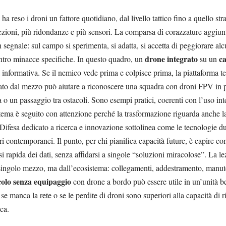
 ha reso i droni un fattore quotidiano, dal livello tattico fino a quello st
zioni, più ridondanze e più sensori. La comparsa di corazzature aggiunti
n segnale: sul campo si sperimenta, si adatta, si accetta di peggiorare al
drone integrato
c
tro minacce specifiche. In questo quadro, un
su un
a informativa. Se il nemico vede prima e colpisce prima, la piattaforma t
ato dal mezzo può aiutare a riconoscere una squadra con droni FPV in 
 o un passaggio tra ostacoli. Sono esempi pratici, coerenti con l’uso int
 tema è seguito con attenzione perché la trasformazione riguarda anche la
ifesa dedicato a ricerca e innovazione sottolinea come le tecnologie dual
tri contemporanei. Il punto, per chi pianifica capacità future, è capire c
si rapida dei dati, senza affidarsi a singole “soluzioni miracolose”. La l
singolo mezzo, ma dall’ecosistema: collegamenti, addestramento, manut
colo senza equipaggio
con drone a bordo può essere utile in un’unità b
se manca la rete o se le perdite di droni sono superiori alla capacità di 
ca.