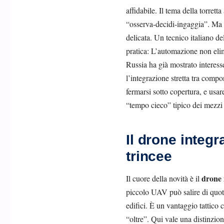
affidabile. Il tema della torrett
“osserva-decidi-ingaggia”. Ma 
delicata. Un tecnico italiano d
pratica: L’automazione non elim
Russia ha già mostrato interesse
l’integrazione stretta tra compo
fermarsi sotto copertura, e usar
“tempo cieco” tipico dei mezzi
Il drone integr
trincee
drone 
Il cuore della novità è il
piccolo UAV può salire di quota 
edifici. È un vantaggio tattico
“oltre”. Qui vale una distinzion