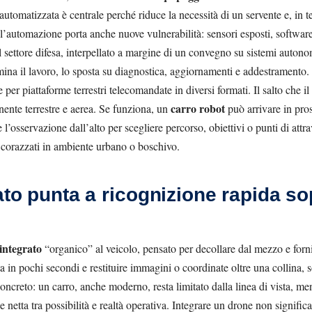
a automatizzata è centrale perché riduce la necessità di un servente e, in t
l’automazione porta anche nuove vulnerabilità: sensori esposti, softwa
el settore difesa, interpellato a margine di un convegno su sistemi auton
ina il lavoro, lo sposta su diagnostica, aggiornamenti e addestramento. 
 per piattaforme terrestri telecomandate in diversi formati. Il salto che i
carro robot
nente terrestre e aerea. Se funziona, un
può arrivare in pros
e l’osservazione dall’alto per scegliere percorso, obiettivi o punti di att
 corazzati in ambiente urbano o boschivo.
ato punta a ricognizione rapida so
integrato
“organico” al veicolo, pensato per decollare dal mezzo e forni
in pochi secondi e restituire immagini o coordinate oltre una collina, so
 concreto: un carro, anche moderno, resta limitato dalla linea di vista, 
e netta tra possibilità e realtà operativa. Integrare un drone non signific