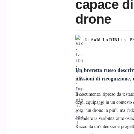
capace di 
drone
Saïd LARIBI
E
Di
in
Un brevetto russo descriv
missioni di ricognizione,
Il documento, ripreso da testate
degli equipaggi in un contesto d
solo “un drone in più”, ma l’id
estendere la visibilità oltre os
Racconta un’intenzione progettua