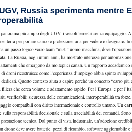
UGV, Russia sperimenta mentre E
roperabilità
el panorama più ampio degli UGV, i veicoli terrestri senza equipaggio. A l
e: terra per portare carico e protezione, aria per vedere e designare. In
a un passo logico verso team “misti” uomo-macchina, dove l’operatore g
rata. La Russia, negli ultimi anni, ha mostrato interesse per automazione
adattamenti che emergono da molteplici canali. Un rapporto accademico i
 di droni ricostruisce come l’esperienza d’impiego abbia spinto sviluppi 
 dedicati. Questo contesto aiuta a capire perché un concetto “carro più
a filiera che cerca volume e adattamento rapido. Per l’Europa, e per l’Ital
iti verificabili: sicurezza delle comunicazioni, interoperabilità tra forze,
car
gaggio compatibili con diritto internazionale e controllo umano. Un
ulla responsabilità decisionale e sulla tracciabilità dei comandi. Sono 
estazione tecnica. Dal punto di vista industriale, un’adozione credibil
 drone deve avere batterie, pezzi di ricambio, software aggiornabile e