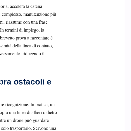
eoria, accelera la catena
re complesso, manutenzione più
omi, riassume con una frase
In termini di impiego, la
l brevetto prova a raccontare è
simità della linea di contatto,
raversamento, riducendo il
pra ostacoli e
re ricognizione. In pratica, un
pra una linea di alberi o dietro
mentre un drone può guardare
a solo trasportarlo. Servono una