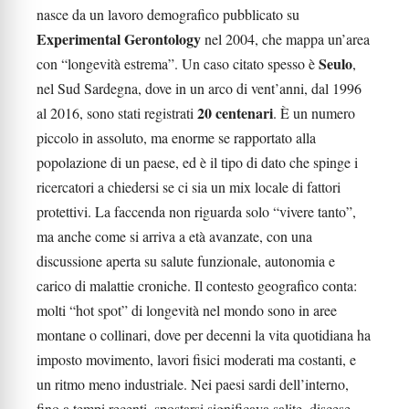
nasce da un lavoro demografico pubblicato su
Experimental Gerontology
nel 2004, che mappa un’area
Seulo
con “longevità estrema”. Un caso citato spesso è
,
nel Sud Sardegna, dove in un arco di vent’anni, dal 1996
20 centenari
al 2016, sono stati registrati
. È un numero
piccolo in assoluto, ma enorme se rapportato alla
popolazione di un paese, ed è il tipo di dato che spinge i
ricercatori a chiedersi se ci sia un mix locale di fattori
protettivi. La faccenda non riguarda solo “vivere tanto”,
ma anche come si arriva a età avanzate, con una
discussione aperta su salute funzionale, autonomia e
carico di malattie croniche. Il contesto geografico conta:
molti “hot spot” di longevità nel mondo sono in aree
montane o collinari, dove per decenni la vita quotidiana ha
imposto movimento, lavori fisici moderati ma costanti, e
un ritmo meno industriale. Nei paesi sardi dell’interno,
fino a tempi recenti, spostarsi significava salite, discese,