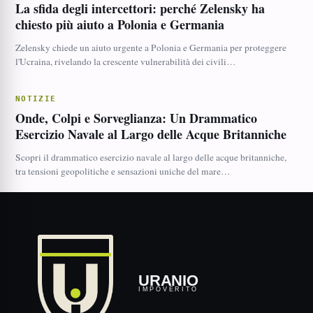
La sfida degli intercettori: perché Zelensky ha
chiesto più aiuto a Polonia e Germania
Zelensky chiede un aiuto urgente a Polonia e Germania per proteggere
l'Ucraina, rivelando la crescente vulnerabilità dei civili…
NOTIZIE
Onde, Colpi e Sorveglianza: Un Drammatico
Esercizio Navale al Largo delle Acque Britanniche
Scopri il drammatico esercizio navale al largo delle acque britanniche,
tra tensioni geopolitiche e sensazioni uniche del mare…
URANIO
IMPOVERITO