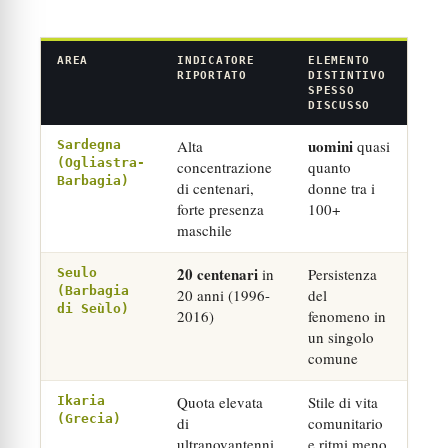
AREA
INDICATORE
ELEMENTO
RIPORTATO
DISTINTIVO
SPESSO
DISCUSSO
uomini
Alta
quasi
Sardegna
(Ogliastra-
concentrazione
quanto
Barbagia)
di centenari,
donne tra i
forte presenza
100+
maschile
20 centenari
in
Persistenza
Seulo
(Barbagia
20 anni (1996-
del
di Seùlo)
2016)
fenomeno in
un singolo
comune
Quota elevata
Stile di vita
Ikaria
(Grecia)
di
comunitario
ultranovantenni
e ritmi meno