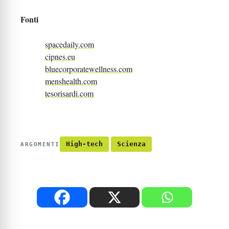
Fonti
spacedaily.com
cipnes.eu
bluecorporatewellness.com
menshealth.com
tesorisardi.com
High-tech
Scienza
ARGOMENTI