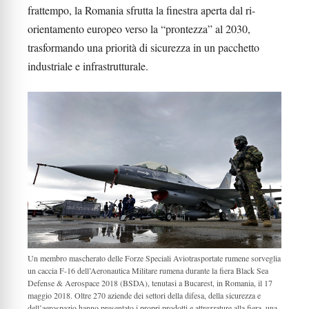
frattempo, la Romania sfrutta la finestra aperta dal ri-
orientamento europeo verso la “prontezza” al 2030,
trasformando una priorità di sicurezza in un pacchetto
industriale e infrastrutturale.
Un membro mascherato delle Forze Speciali Aviotrasportate rumene sorveglia
un caccia F-16 dell’Aeronautica Militare rumena durante la fiera Black Sea
Defense & Aerospace 2018 (BSDA), tenutasi a Bucarest, in Romania, il 17
maggio 2018. Oltre 270 aziende dei settori della difesa, della sicurezza e
dell’aerospazio hanno presentato i propri prodotti e attrezzature alla fiera, una