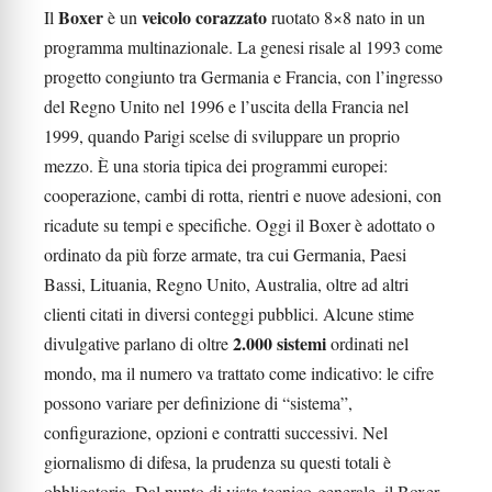
Boxer
veicolo corazzato
Il
è un
ruotato 8×8 nato in un
programma multinazionale. La genesi risale al 1993 come
progetto congiunto tra Germania e Francia, con l’ingresso
del Regno Unito nel 1996 e l’uscita della Francia nel
1999, quando Parigi scelse di sviluppare un proprio
mezzo. È una storia tipica dei programmi europei:
cooperazione, cambi di rotta, rientri e nuove adesioni, con
ricadute su tempi e specifiche. Oggi il Boxer è adottato o
ordinato da più forze armate, tra cui Germania, Paesi
Bassi, Lituania, Regno Unito, Australia, oltre ad altri
clienti citati in diversi conteggi pubblici. Alcune stime
2.000 sistemi
divulgative parlano di oltre
ordinati nel
mondo, ma il numero va trattato come indicativo: le cifre
possono variare per definizione di “sistema”,
configurazione, opzioni e contratti successivi. Nel
giornalismo di difesa, la prudenza su questi totali è
obbligatoria. Dal punto di vista tecnico-generale, il Boxer