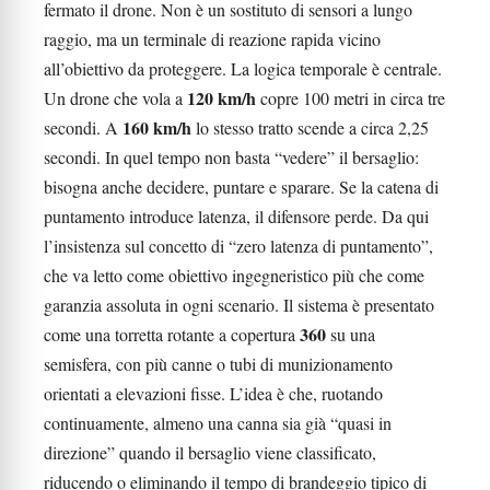
fermato il drone. Non è un sostituto di sensori a lungo
raggio, ma un terminale di reazione rapida vicino
all’obiettivo da proteggere. La logica temporale è centrale.
120 km/h
Un drone che vola a
copre 100 metri in circa tre
160 km/h
secondi. A
lo stesso tratto scende a circa 2,25
secondi. In quel tempo non basta “vedere” il bersaglio:
bisogna anche decidere, puntare e sparare. Se la catena di
puntamento introduce latenza, il difensore perde. Da qui
l’insistenza sul concetto di “zero latenza di puntamento”,
che va letto come obiettivo ingegneristico più che come
garanzia assoluta in ogni scenario. Il sistema è presentato
360
come una torretta rotante a copertura
su una
semisfera, con più canne o tubi di munizionamento
orientati a elevazioni fisse. L’idea è che, ruotando
continuamente, almeno una canna sia già “quasi in
direzione” quando il bersaglio viene classificato,
riducendo o eliminando il tempo di brandeggio tipico di