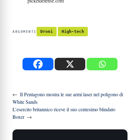
picketdefense.com
Droni
High-tech
ARGOMENTI
←
Il Pentagono mostra le sue armi laser nel poligono di
White Sands
L’esercito britannico riceve il suo centesimo blindato
Boxer
→