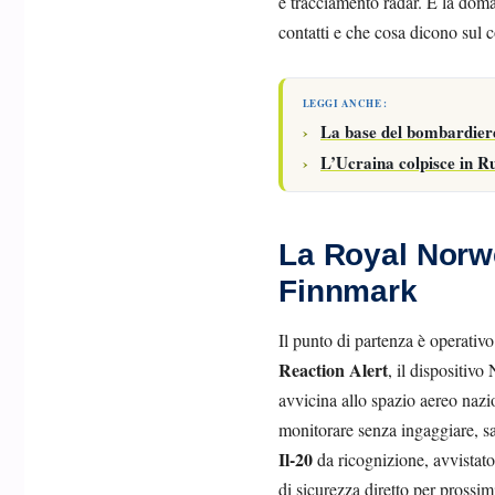
e tracciamento radar. E la doma
contatti e che cosa dicono sul 
LEGGI ANCHE :
La base del bombardiere 
L’Ucraina colpisce in Ru
La Royal Norwe
Finnmark
Il punto di partenza è operativ
Reaction Alert
, il dispositiv
avvicina allo spazio aereo nazion
monitorare senza ingaggiare, sa
Il-20
da ricognizione, avvistato
di sicurezza diretto per prossim