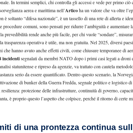
ionale. In termini semplici, chi controlla gli accessi e vede per primo ci
Artico
sorveglianza aerea e marittima nell’
ha un valore che va oltre l’e
soltanto “difesa nazionale”, è un tassello di una rete di allerta e identi
le procedure comuni, sono pensati per ridurre l’ambiguità e aumentare la
 la prevedibilità rende anche più facile, per chi vuole “sondare”, misura
la trasparenza operativa è utile, ma non gratuita. Nel 2025, diversi paes
oni che hanno avuto anche effetti civili, come chiusure temporanee di aer
8 incidenti
segnalati da membri NATO dopo i primi casi legati a droni en
nalisi statunitense e ripreso da agenzie, va trattato con cautela metodol
stanza serio da essere quantificato. Dentro questo scenario, la Norvegia 
attivazione di bunker della Guerra Fredda, segnale politico e logistico d
silienza: protezione delle infrastrutture, continuità di governo, capacit
nta, è proprio questo l’aspetto che colpisce, perché il ritorno di certe mi
imiti di una prontezza continua sul