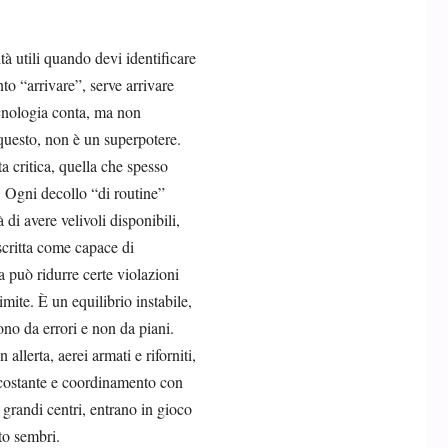
à utili quando devi identificare
o “arrivare”, serve arrivare
ecnologia conta, ma non
 questo, non è un superpotere.
a critica, quella che spesso
e. Ogni decollo “di routine”
di avere velivoli disponibili,
scritta come capace di
a può ridurre certe violazioni
imite. È un equilibrio instabile,
ono da errori e non da piani.
allerta, aerei armati e riforniti,
 costante e coordinamento con
 grandi centri, entrano in gioco
to sembri.