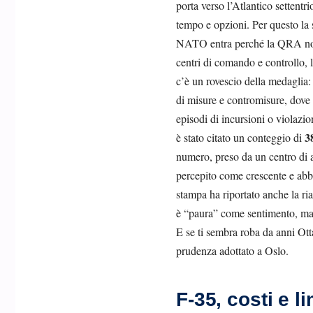
porta verso l’Atlantico settentr
tempo e opzioni. Per questo la 
NATO entra perché la QRA non è 
centri di comando e controllo, 
c’è un rovescio della medaglia:
di misure e contromisure, dove 
episodi di incursioni o violazi
3
è stato citato un conteggio di
numero, preso da un centro di a
percepito come crescente e abba
stampa ha riportato anche la ri
è “paura” come sentimento, ma re
E se ti sembra roba da anni Otta
prudenza adottato a Oslo.
F-35, costi e l