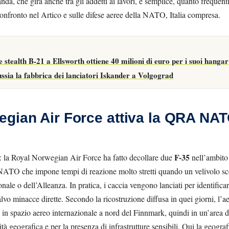
nda, che gira anche tra gli addetti ai lavori, è semplice, quanto frequen
confronto nel Artico e sulle difese aeree della NATO, Italia compresa.
stealth B-21 a Ellsworth ottiene 40 milioni di euro per i suoi hangar
ssia la fabbrica dei lanciatori Iskander a Volgograd
gian Air Force attiva la QRA NAT
F-35
o: la Royal Norwegian Air Force ha fatto decollare due
nell’ambito
o NATO che impone tempi di reazione molto stretti quando un velivolo s
ale o dell’Alleanza. In pratica, i caccia vengono lanciati per identificare
lvo minacce dirette. Secondo la ricostruzione diffusa in quei giorni, l’ae
 in spazio aereo internazionale a nord del Finnmark, quindi in un’area 
ità geografica e per la presenza di infrastrutture sensibili. Qui la geogra