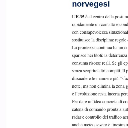
norvegesi
F-35
L’
è al centro della postur
rapidamente un contatto e cond
con consapevolezza situazionale
sostituisce la disciplina: rego
La prontezza continua ha un cost
sparisce nei titoli: la deterren
consuma risorse reali. Se gli e
senza scoprire altri compiti. I
dissuadere le manovre più “sfacc
nette, ma non elimina la zona gri
e l’evoluzione resta incerta per
Per dare un’idea concreta di cosa
catena di comando pronta a aut
radar e controllo del traffico a
anche meteo severo e finestre o