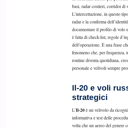
basi, radar costieri, corridoi d
L’intercettazione, in questo ti
radar e la conferma dell’identit
documentare il profilo di volo 
è fatta di check-list, regole d’
dell’operazione. È una frase che
fenomeno che, per frequenza, te
routine diventa quotidiana, cre
personale e velivoli sempre pron
Il-20 e voli ru
strategici
Il-20
L’
è un velivolo da ricogni
informativa e test delle proced
volta che un aereo del genere co