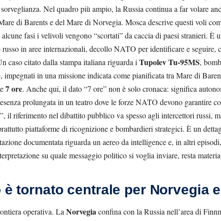
 sorveglianza. Nel quadro più ampio, la Russia continua a far volare a
 Mare di Barents e del Mare di Norvegia. Mosca descrive questi voli come
 alcune fasi i velivoli vengono “scortati” da caccia di paesi stranieri. È
lo russo in aree internazionali, decollo NATO per identificare e seguire
Tupolev Tu-95MS
Un caso citato dalla stampa italiana riguarda i
, bomba
, impegnati in una missione indicata come pianificata tra Mare di Bare
7 ore
le
. Anche qui, il dato “7 ore” non è solo cronaca: significa autono
resenza prolungata in un teatro dove le forze NATO devono garantire con
, il riferimento nel dibattito pubblico va spesso agli intercettori russi, m
attutto piattaforme di ricognizione e bombardieri strategici. È un dettag
ettazione documentata riguarda un aereo da intelligence e, in altri episod
interpretazione su quale messaggio politico si voglia inviare, resta materia
o è tornato centrale per Norvegia
Norvegia
rontiera operativa. La
confina con la Russia nell’area di Finnm