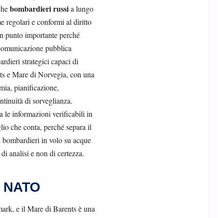
bombardieri russi
nche
a lungo
 regolari e conformi al diritto
 un punto importante perché
, comunicazione pubblica
rdieri strategici capaci di
nts e Mare di Norvegia, con una
mia, pianificazione,
tinuità di sorveglianza.
a le informazioni verificabili in
lio che conta, perché separa il
i, bombardieri in volo su acque
 di analisi e non di certezza.
 e NATO
ark, e il Mare di Barents è una