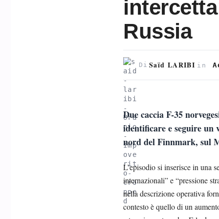
intercetta
Russia
Saïd LARIBI
A
Di
in
Due caccia F-35 norveges
identificare e seguire un 
nord del Finnmark, sul M
L’episodio si inserisce in una s
internazionali” e “pressione str
nella descrizione operativa for
contesto è quello di un aumento 