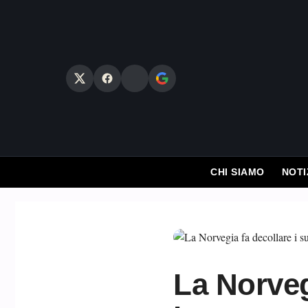
Vai
al
contenuto
CHI SIAMO
NOTI
La Norveg