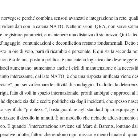
a norvegese perché combina sensori avanzati e integrazione in rete, qualit
ividere dati con la catena NATO. Nelle missioni QRA, non serve soltant
, registrare parametri, e mantenere una distanza di sicurezza. Qui la t
le d’ingaggio, comunicazioni e deconfliction restano fondamentali. Detto
o in ore di volo, parti di ricambio e personale. E qui sta la seconda not
za non è solo una postura politica, è una catena logistica che deve regger
pisodi aumentano, aumentano anche i cicli di manutenzione e la necessità 
l punto interessante, dal lato NATO, è che una risposta unificata viene de
iate”, pur senza fermare le attività di sondaggio. Tradotto, la deterrenz
gia fatta di voli in spazio internazionale, profili ambigui e approcci al l
ché dipende sia dalle scelte politiche sia dagli incidenti, che spesso nasc
 significhi “prontezza”, basta guardare agli standard tipici: equipaggi in 
orizzare il decollo in minuti. È un modello che richiede addestramento
ereo. E quando l’intercettazione avviene sul Mare di Barents, lontano dai
perative ridotte, fattori che rendono ogni missione meno banale di quan