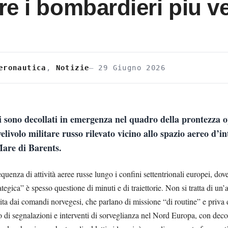
re i bombardieri piu ve
eronautica
,
Notizie
29 Giugno 2026
i sono decollati in emergenza nel quadro della prontezza
velivolo militare russo rilevato vicino allo spazio aereo d’in
are di Barents.
equenza di attività aeree russe lungo i confini settentrionali europei, dov
ategica” è spesso questione di minuti e di traiettorie. Non si tratta di un
nita dai comandi norvegesi, che parlano di missione “di routine” e priva
di segnalazioni e interventi di sorveglianza nel Nord Europa, con decolli