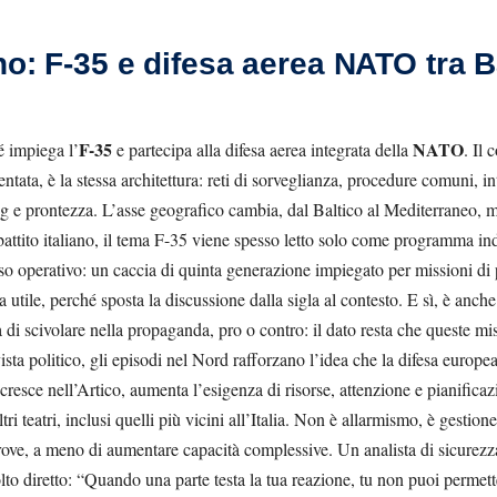
no: F-35 e difesa aerea NATO tra B
F-35
NATO
é impiega l’
e partecipa alla difesa aerea integrata della
. Il
entata, è la stessa architettura: reti di sorveglianza, procedure comuni, i
ing e prontezza. L’asse geografico cambia, dal Baltico al Mediterraneo, m
ibattito italiano, il tema F-35 viene spesso letto solo come programma ind
so operativo: un caccia di quinta generazione impiegato per missioni di p
tile, perché sposta la discussione dalla sigla al contesto. E sì, è anche
di scivolare nella propaganda, pro o contro: il dato resta che queste mi
ista politico, gli episodi nel Nord rafforzano l’idea che la difesa europea
cresce nell’Artico, aumenta l’esigenza di risorse, attenzione e pianific
ltri teatri, inclusi quelli più vicini all’Italia. Non è allarmismo, è gestion
ove, a meno di aumentare capacità complessive. Un analista di sicurezza 
o diretto: “Quando una parte testa la tua reazione, tu non puoi permett