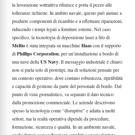
la lavorazione sottrattiva rifinisce e porta il pezzo alle
tolleranze richieste. In ambito navale, questo può aiutare a
produrre componenti di ricambio e a effettuare riparazioni,
riducendo i tempi legati a forniture esterne. Nel caso
specifico, la tecnologia di deposizione laser a filo di
Meltio
Haas
è stata integrata su macchine
con il supporto
Phillips Corporation
di
, per un’installazione a bordo di
US Navy
una nave della
. Il messaggio industriale è chiaro:
non si parla solo di prototipi, ma di soluzioni pensate per
un contesto operativo, dove contano robustezza, ripetibilità
e capacità di gestione da parte del personale di bordo. Dal
punto di vista giornalistico, va separato il dato tecnico
dalla promozione commerciale. Le aziende descrivono
spesso la tecnologia come “disruptive” e adatta a molti
settori, ma la realtà operativa dipende da procedure,
formazione, sicurezza e qualità. In un ambiente navale,
anche fattori come vibrazioni, umidità e spazio limitato