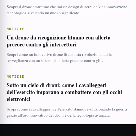
Scopri il drone emiratino che unisce design di aerei da kit e innovazione
tecnologica, rivelando un nuovo significato…
NOTIZIE
Un drone da ricognizione lituano con allerta
precoce contro gli intercettori
Scopri come un innovativo drone lituano sta rivoluzionando la
sorveglianza con un sistema di allerta precoce contro gli…
NOTIZIE
Sotto un cielo di droni: come i cavalleggeri
dell’esercito imparano a combattere con gli occhi
elettronici
Scopri come i cavalleggeri dell'esercito stanno rivoluzionando la guerra
grazie all'uso innovativo dei droni e della tecnologia avanzata.