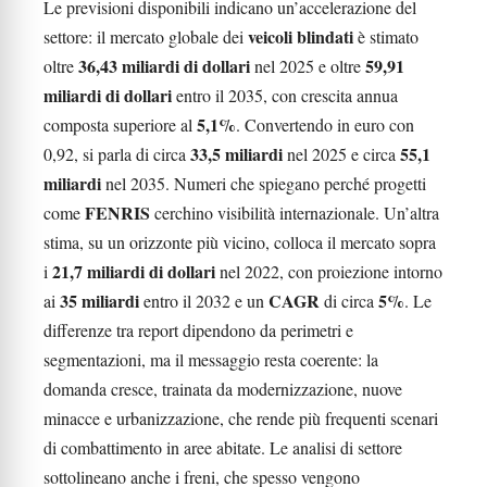
Le previsioni disponibili indicano un’accelerazione del
veicoli blindati
settore: il mercato globale dei
è stimato
36,43 miliardi di dollari
59,91
oltre
nel 2025 e oltre
miliardi di dollari
entro il 2035, con crescita annua
5,1%
composta superiore al
. Convertendo in euro con
33,5 miliardi
55,1
0,92, si parla di circa
nel 2025 e circa
miliardi
nel 2035. Numeri che spiegano perché progetti
FENRIS
come
cerchino visibilità internazionale. Un’altra
stima, su un orizzonte più vicino, colloca il mercato sopra
21,7 miliardi di dollari
i
nel 2022, con proiezione intorno
35 miliardi
CAGR
5%
ai
entro il 2032 e un
di circa
. Le
differenze tra report dipendono da perimetri e
segmentazioni, ma il messaggio resta coerente: la
domanda cresce, trainata da modernizzazione, nuove
minacce e urbanizzazione, che rende più frequenti scenari
di combattimento in aree abitate. Le analisi di settore
sottolineano anche i freni, che spesso vengono