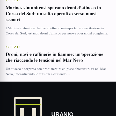
NOTIZIE
Marines statunitensi sparano droni d’attacco in
Corea del Sud: un salto operativo verso nuovi
scenari
I Marines statunitensi hanno effettuato un'importante esercitazione in
Corea del Sud, testando droni d'attacco per nuove operazioni congiunte.
NOTIZIE
Droni, navi e raffinerie in fiamme: un’operazione
che riaccende le tensioni nel Mar Nero
Un attacco a sorpresa con droni ucraini colpisce obiettivi russi nel Mar
Nero, intensificando le tensioni e causando…
URANIO