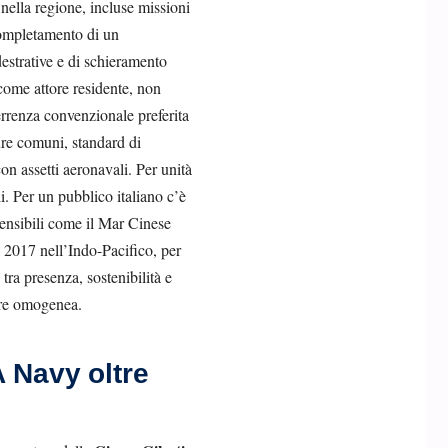
i nella regione, incluse missioni
l completamento di un
estrative e di schieramento
 come attore residente, non
terrenza convenzionale preferita
dure comuni, standard di
n assetti aeronavali. Per unità
i. Per un pubblico italiano c’è
sensibili come il Mar Cinese
l 2017 nell’Indo-Pacifico, per
ra presenza, sostenibilità e
pre omogenea.
A Navy oltre