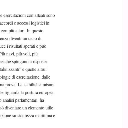
 le esercitazioni con alleati sono
ccordi e accessi logistici in
con più attori. In questo
renza diventi un ciclo di
e i risultati sperati e può
Più navi, più voli, più
erne che spingono a risposte
bilizzanti” e quelle altrui
ologie di esercitazione, dalle
una prova. La stabilità si misura
ile riguarda la postura europea
o analisi parlamentari, ha
può diventare un elemento utile
razione su sicurezza marittima e