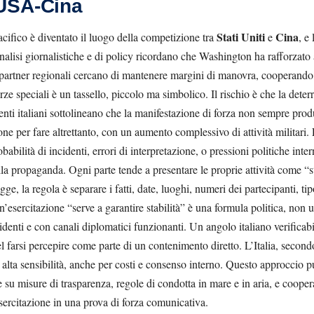
USA-Cina
Stati Uniti
Cina
acifico è diventato il luogo della competizione tra
e
, e
alisi giornalistiche e di policy ricordano che Washington ha rafforzato a
 partner regionali cercano di mantenere margini di manovra, cooperando 
rze speciali è un tassello, piccolo ma simbolico. Il rischio è che la deter
i italiani sottolineano che la manifestazione di forza non sempre produc
one per fare altrettanto, con un aumento complessivo di attività militari. 
babilità di incidenti, errori di interpretazione, o pressioni politiche int
la propaganda. Ogni parte tende a presentare le proprie attività come “sta
ge, la regola è separare i fatti, date, luoghi, numeri dei partecipanti, tip
un’esercitazione “serve a garantire stabilità” è una formula politica, non 
identi e con canali diplomatici funzionanti. Un angolo italiano verificab
l farsi percepire come parte di un contenimento diretto. L’Italia, second
 alta sensibilità, anche per costi e consenso interno. Questo approccio 
e su misure di trasparenza, regole di condotta in mare e in aria, e coope
sercitazione in una prova di forza comunicativa.