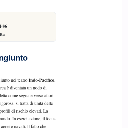
M-86
tta
ngiunto
Indo-Pacifico
iunto nel teatro
,
’area è diventata un nodo di
letta come segnale verso attori
orosa, si tratta di unità delle
ofili di rischio elevati. La
mando. In esercitazione, il focus
erei e navali. Il fatto che