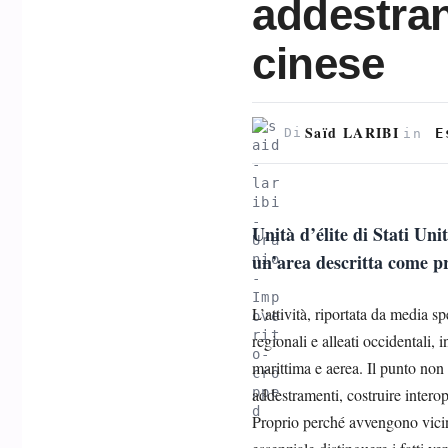
addestran
cinese
Saïd LARIBI
E
Di
in
Unità d’élite di Stati Un
un’area descritta come p
L’attività, riportata da media s
regionali e alleati occidentali,
marittima e aerea. Il punto non 
addestramenti, costruire interop
Proprio perché avvengono vicino 