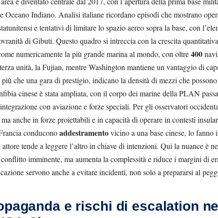
i area è diventato centrale dal 2017, con l’apertura della prima base milit
e Oceano Indiano. Analisi italiane ricordano episodi che mostrano operat
statunitensi e tentativi di limitare lo spazio aereo sopra la base, con l’e
vranità di Gibuti. Questo quadro si intreccia con la crescita quantitativa 
400
 come numericamente la più grande marina al mondo, con oltre
navi 
 terza unità, la Fujian, mentre Washington mantiene un vantaggio di capa
 più che una gara di prestigio, indicano la densità di mezzi che possono 
ibia cinese è stata ampliata, con il corpo dei marine della PLAN passat
integrazione con aviazione e forze speciali. Per gli osservatori occidenta
ma anche in forze proiettabili e in capacità di operare in contesti insulari 
addestramento
e Francia conducono
vicino a una base cinese, lo fanno 
 attore tende a leggere l’altro in chiave di intenzioni. Qui la nuance è ne
onflitto imminente, ma aumenta la complessità e riduce i margini di err
icazione servono anche a evitare incidenti, non solo a prepararsi al pegg
opaganda e rischi di escalation ne