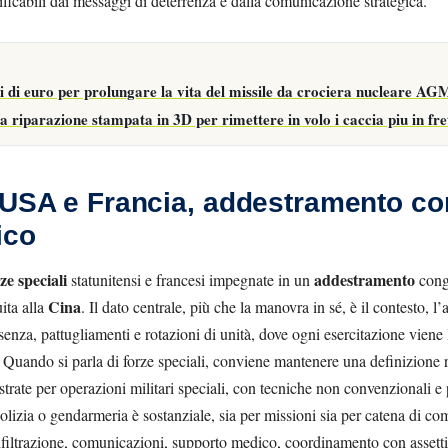
erificabili dai messaggi di deterrenza e dalla comunicazione strategica.
i di euro per prolungare la vita del missile da crociera nucleare AG
riparazione stampata in 3D per rimettere in volo i caccia piu in fre
 USA e Francia, addestramento co
ico
ze speciali
addestramento
statunitensi e francesi impegnate in un
cong
Cina
uita alla
. Il dato centrale, più che la manovra in sé, è il contesto, l
enza, pattugliamenti e rotazioni di unità, dove ogni esercitazione viene 
. Quando si parla di forze speciali, conviene mantenere una definizione rig
trate per operazioni militari speciali, con tecniche non convenzionali e pr
 polizia o gendarmeria è sostanziale, sia per missioni sia per catena di co
nfiltrazione, comunicazioni, supporto medico, coordinamento con assetti a