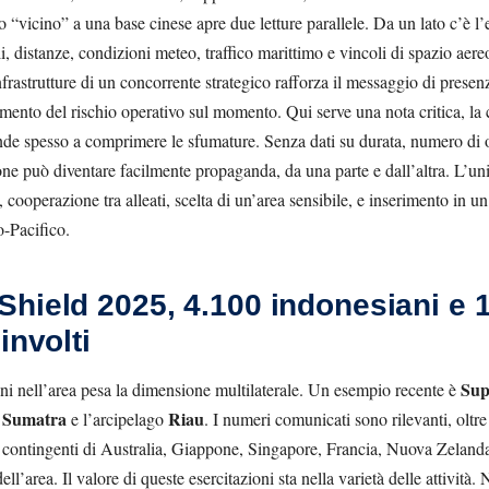
 “vicino” a una base cinese apre due letture parallele. Da un lato c’è l’
i, distanze, condizioni meteo, traffico marittimo e vincoli di spazio aereo.
nfrastrutture di un concorrente strategico rafforza il messaggio di prese
ento del rischio operativo sul momento. Qui serve una nota critica, l
nde spesso a comprimere le sfumature. Senza dati su durata, numero di o
one può diventare facilmente propaganda, da una parte e dall’altra. L’uni
, cooperazione tra alleati, scelta di un’area sensibile, e inserimento in 
o-Pacifico.
hield 2025, 4.100 indonesiani e 
involti
Sup
oni nell’area pesa la dimensione multilaterale. Un esempio recente è
Sumatra
Riau
i
e l’arcipelago
. I numeri comunicati sono rilevanti, oltr
da contingenti di Australia, Giappone, Singapore, Francia, Nuova Zelanda
ll’area. Il valore di queste esercitazioni sta nella varietà delle attività