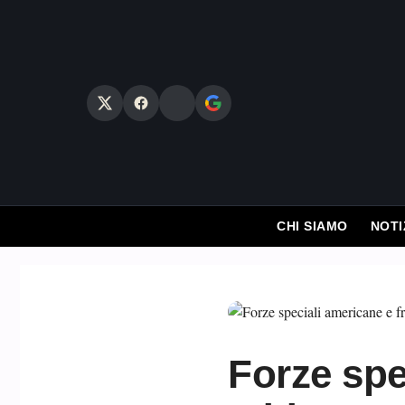
Vai
al
contenuto
CHI SIAMO
NOTI
Forze spe