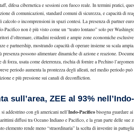
taff, difesa cibernetica e sessioni con fuoco reale. In termini pratici, que
zione di comunicazioni, standard comuni di sicurezza, e capacità di reagi
i calcolo o incomprensioni in spazi contesi. La presenza di partner europ
o-Pacifico non è più visto come un “teatro lontano” solo per Washingto
rritori d’oltremare, cittadini residenti e ampie zone economiche esclusive. 
leanze e partnership, mostrando capacità di operare insieme su scala ampia
iù presenza possono alimentare dinamiche di azione e reazione. Documenti
 di forza, usata come deterrenza, rischia di fornire a Pechino l’argomen
reve periodo aumenta la prontezza degli alleati, nel medio periodo può 
rizione e più pressione sui canali di deconfliction.
ta sull’area, ZEE al 93% nell’Indo
Indo-Pacifico
 si addestrino con gli americani nell’
bisogna guardare ai d
 marittimi diffusi tra Oceano Indiano e Pacifico, e la gran parte delle su
to elemento rende meno “straordinaria” la scelta di investire in pattugl