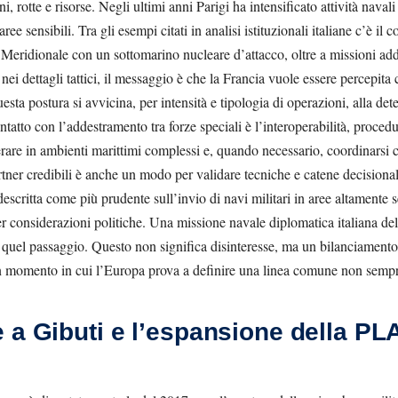
ni, rotte e risorse. Negli ultimi anni Parigi ha intensificato attività naval
ree sensibili. Tra gli esempi citati in analisi istituzionali italiane c’è i
Meridionale con un sottomarino nucleare d’attacco, oltre a missioni add
ei dettagli tattici, il messaggio è che la Francia vuole essere percepita
sta postura si avvicina, per intensità e tipologia di operazioni, alla de
ontatto con l’addestramento tra forze speciali è l’interoperabilità, proce
are in ambienti marittimi complessi e, quando necessario, coordinarsi co
rtner credibili è anche un modo per validare tecniche e catene decisional
descritta come più prudente sull’invio di navi militari in aree altamente 
per considerazioni politiche. Una missione navale diplomatica italiana de
quel passaggio. Questo non significa disinteresse, ma un bilanciamento t
n un momento in cui l’Europa prova a definire una linea comune non sem
 a Gibuti e l’espansione della PL