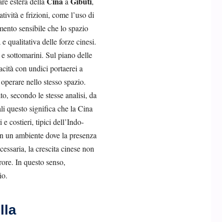
Cina
Gibuti
are estera della
a
,
ività e frizioni, come l’uso di
lemento sensibile che lo spazio
e qualitativa delle forze cinesi.
e sottomarini. Sul piano delle
cità con undici portaerei a
operare nello stesso spazio.
o, secondo le stesse analisi, da
li questo significa che la Cina
e costieri, tipici dell’Indo-
in un ambiente dove la presenza
cessaria, la crescita cinese non
ore. In questo senso,
io.
lla