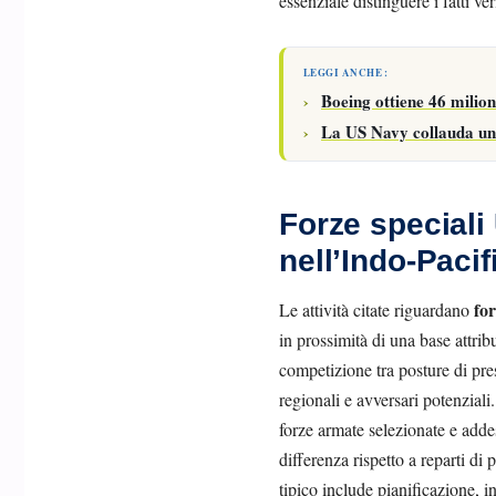
essenziale distinguere i fatti v
LEGGI ANCHE :
Boeing ottiene 46 milion
La US Navy collauda una 
Forze speciali
nell’Indo-Pacif
for
Le attività citate riguardano
in prossimità di una base attrib
competizione tra posture di pres
regionali e avversari potenziali
forze armate selezionate e addes
differenza rispetto a reparti di
tipico include pianificazione, i