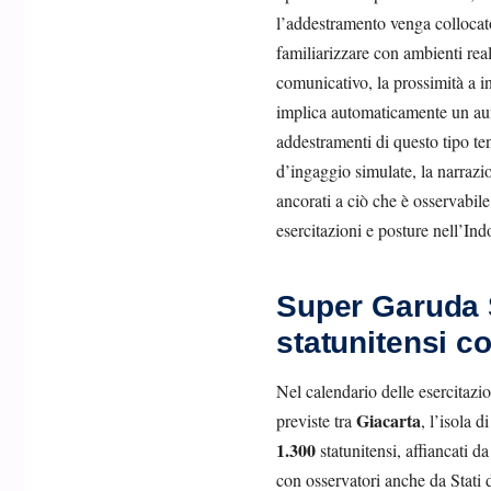
l’addestramento venga collocato
familiarizzare con ambienti real
comunicativo, la prossimità a i
implica automaticamente un aum
addestramenti di questo tipo te
d’ingaggio simulate, la narrazi
ancorati a ciò che è osservabile
esercitazioni e posture nell’Ind
Super Garuda S
statunitensi co
Nel calendario delle esercitazi
Giacarta
previste tra
, l’isola d
1.300
statunitensi, affiancati 
con osservatori anche da Stati de