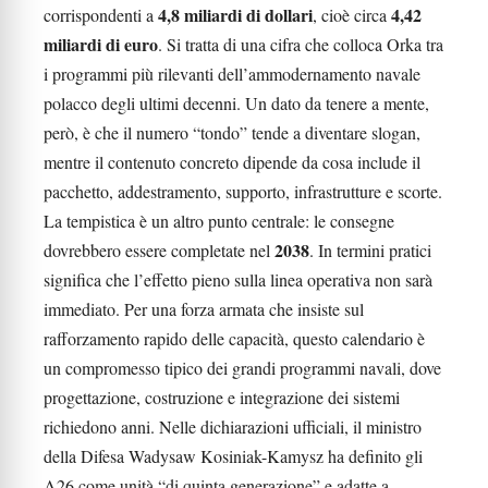
4,8 miliardi di dollari
4,42
corrispondenti a
, cioè circa
miliardi di euro
. Si tratta di una cifra che colloca Orka tra
i programmi più rilevanti dell’ammodernamento navale
polacco degli ultimi decenni. Un dato da tenere a mente,
però, è che il numero “tondo” tende a diventare slogan,
mentre il contenuto concreto dipende da cosa include il
pacchetto, addestramento, supporto, infrastrutture e scorte.
La tempistica è un altro punto centrale: le consegne
2038
dovrebbero essere completate nel
. In termini pratici
significa che l’effetto pieno sulla linea operativa non sarà
immediato. Per una forza armata che insiste sul
rafforzamento rapido delle capacità, questo calendario è
un compromesso tipico dei grandi programmi navali, dove
progettazione, costruzione e integrazione dei sistemi
richiedono anni. Nelle dichiarazioni ufficiali, il ministro
della Difesa Wadysaw Kosiniak-Kamysz ha definito gli
A26 come unità “di quinta generazione” e adatte a